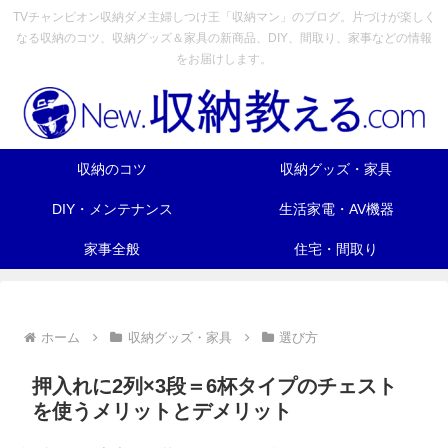
TVチャンピオン収納ダメ主婦しつけ王「収納マン」のブログ。片づけが楽しく
なる収納のコツ、収納グッズ＆家具の新商品、DIY、間取り、家事などの情報
をお届けします。
収納のコツ
収納グッズ・家具
DIY・メンテナンス
生活家電・AV機器
家事全般
住宅・間取り
ホーム
収納グッズ・家具
選び方
押入れに2列×3段＝6杯タイプのチェスト
を使うメリットとデメリット