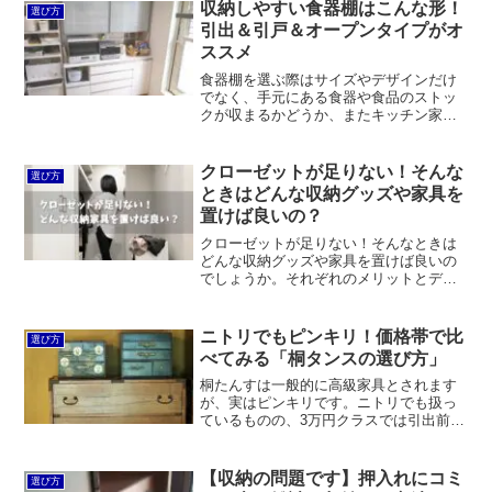
収納しやすい食器棚はこんな形！
選び方
引出＆引戸＆オープンタイプがオ
ススメ
食器棚を選ぶ際はサイズやデザインだけ
でなく、手元にある食器や食品のストッ
クが収まるかどうか、またキッチン家電
や分別ゴミ箱の置き場所などもシッカリ
検討しておく必要があります。どんな食
器棚があるか調べるよりも、どんなモノ
クローゼットが足りない！そんな
選び方
を収めたいのかを明確にして、最適な食
ときはどんな収納グッズや家具を
器棚を選ぶようにしましょう。
置けば良いの？
クローゼットが足りない！そんなときは
どんな収納グッズや家具を置けば良いの
でしょうか。それぞれのメリットとデメ
リットも合わせて紹介します。もっとも
手軽なのはシングルパイプハンガー。ほ
か、ルミナスラックなど分解＆拡張＆組
ニトリでもピンキリ！価格帯で比
選び方
み替えがしやすいものがオススメです。
べてみる「桐タンスの選び方」
桐たんすは一般的に高級家具とされます
が、実はピンキリです。ニトリでも扱っ
ているものの、3万円クラスでは引出前板
に桐材を使っているだけで、調湿効果や
防虫効果などないに等しいです。さすが
に10万円も出せばそれなりの仕様になる
【収納の問題です】押入れにコミ
選び方
ものの、フルスライドレール採用で台無