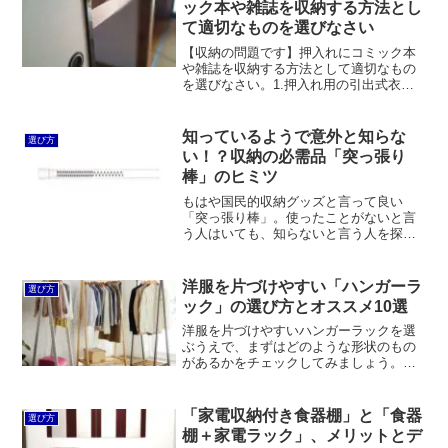
ック本や雑誌を収納する方法とし
しです。
て適切なものを選びなさい
【収納の問題です】押入れにコミック本
や雑誌を収納する方法として適切なもの
を選びなさい。1.押入れ用の引出式衣装
ケースに収める、2.押入れ用ブックカー
トを使う、3.押入れの奥面にカラーボッ
クスを置く。
知っているようで意外と知らな
選び方
い！？収納の必需品「突っ張り
棒」のヒミツ
もはや国民的収納グッズと言って良い
「突っ張り棒」。使ったことがないと言
う人はいても、知らないと言う人を探す
のは難しいと思います。そんな日本国民
にとってメジャーすぎる突っ張り棒は、
現在、日本で突っ張り棒トップシェアを
洋服を片づけやすい「ハンガーラ
選び方
誇る平安伸銅工業が1975...
ック」の選び方とオススメ10選
洋服を片づけやすいハンガーラックを選
ぶうえで、まずはどのような形状のもの
があるかをチェックしてみましょう。サ
イズや耐荷重に注意を払うことも大切で
す。使い捨てにしても惜しくない低価格
のものや、ルミナスラックのように組み
「家電収納付き食器棚」と「食器
選び方
替えが可能なものを選ぶのも良いと思い
棚＋家電ラック」、メリットとデ
ます。