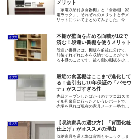
メリット
「家電収納付き食器棚」と「食器棚＋家
電ラック」、それぞれのメリットとデメ
リットについてまとめてみました。今後
引越しの予定がない場合は家電収納付き
食器棚を選んだほうが見た目も使用感も
良いと言えます。今後も引越しの可能性
本棚が壁面を占める面積が1/2で
選び方
がある場合は食器棚とオープンラックに
済む！段違い書棚を使うメリット
分けて設置したほうが合理的でしょう。
段違い書棚とは、棚板を前後に分けて、
前後それぞれに本を収納することができ
る本棚のことです。後ろ側の棚板を少し
高くすることで、後ろ側の本が前側の本
に完全に隠れてしまうことがありませ
ん。本棚が壁面を占める面積が1/2で済
最近の食器棚はここまで進化して
選び方
む！段違い書棚を使うと、...
る！全引出し10年保証の「パモウ
ナ」がスゴすぎる件
先日オープンしたばかりのナフコ21スタ
イル和泉店に行ったというレポートで、
売場を見れば現在の家具メーカー勢力図
が分かると言いました。またそこでは”食
器棚はパモウナが圧倒的に強い”と述べま
したが、最近は本当にどこの家具屋に行
【収納家具の選び方】「背面化粧
選び方
ってもパモウナの食...
仕上げ」がオススメの理由
収納家具を選ぶ際は背面もチェックしま