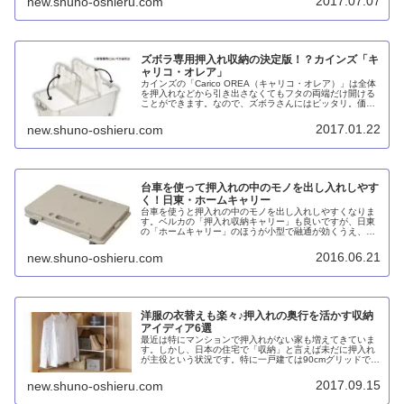
2017.07.07
new.shuno-oshieru.com
ズボラ専用押入れ収納の決定版！？カインズ「キ
ャリコ・オレア」
カインズの「Carico OREA（キャリコ・オレア）」は全体
を押入れなどから引き出さなくてもフタの両端だけ開ける
ことができます。なので、ズボラさんにはピッタリ。価格
は従来品よりも割高ですが、フタが丈夫ですから妥当なと
ころでしょう。
2017.01.22
new.shuno-oshieru.com
台車を使って押入れの中のモノを出し入れしやす
く！日東・ホームキャリー
台車を使うと押入れの中のモノを出し入れしやすくなりま
す。ベルカの「押入れ収納キャリー」も良いですが、日東
の「ホームキャリー」のほうが小型で融通が効くうえ、連
結することもできて便利です。
2016.06.21
new.shuno-oshieru.com
洋服の衣替えも楽々♪押入れの奥行を活かす収納
アイディア6選
最近は特にマンションで押入れがない家も増えてきていま
す。しかし、日本の住宅で「収納」と言えば未だに押入れ
が主役という状況です。特に一戸建ては90cmグリッドで設
計されていることが多いこともあり、押入れに襖ではなく
洋風の折れ戸を付けた「なんち...
2017.09.15
new.shuno-oshieru.com