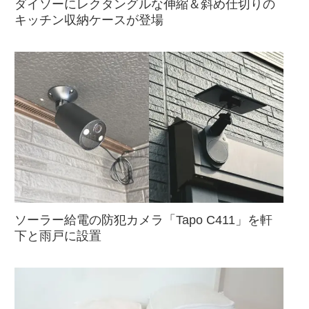
ダイソーにレクタングルな伸縮＆斜め仕切りの
キッチン収納ケースが登場
ソーラー給電の防犯カメラ「Tapo C411」を軒
下と雨戸に設置