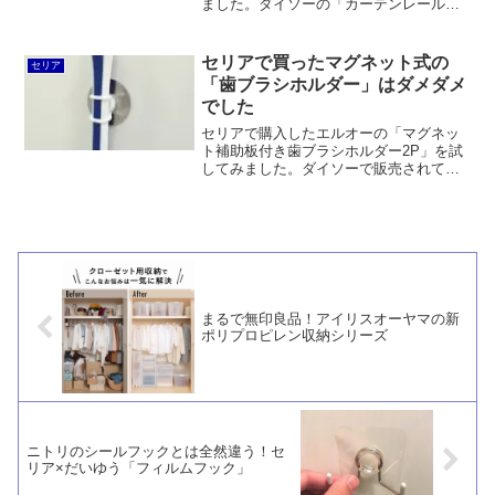
ました。ダイソーの「カーテンレール用
フック」のように使えると期待したもの
の、ハンガーを取ると簡単に落ちてしま
うゴミ商品でした。
セリアで買ったマグネット式の
セリア
「歯ブラシホルダー」はダメダメ
でした
セリアで購入したエルオーの「マグネッ
ト補助板付き歯ブラシホルダー2P」を試
してみました。ダイソーで販売されてい
たプラスの「強力ミニマグネット フック
タイプ」と、セリアで販売中のまるき
「ネオジム磁石マルチホルダースリム」
と比較。
まるで無印良品！アイリスオーヤマの新
ポリプロピレン収納シリーズ
ニトリのシールフックとは全然違う！セ
リア×だいゆう「フィルムフック」