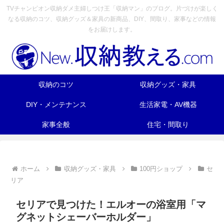
TVチャンピオン収納ダメ主婦しつけ王「収納マン」のブログ。片づけが楽しく
なる収納のコツ、収納グッズ＆家具の新商品、DIY、間取り、家事などの情報
をお届けします。
収納のコツ
収納グッズ・家具
DIY・メンテナンス
生活家電・AV機器
家事全般
住宅・間取り
ホーム
収納グッズ・家具
100円ショップ
セ
リア
セリアで見つけた！エルオーの浴室用「マ
グネットシェーバーホルダー」