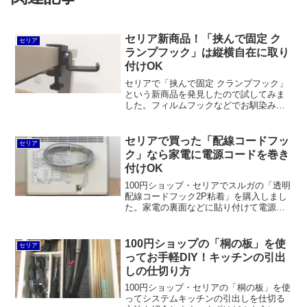
セリア新商品！「挟んで固定 ク
セリア
ランプフック」は縦横自在に取り
付けOK
セリアで「挟んで固定 クランプフック」
という新商品を発見したので試してみま
した。フィルムフックなどでお馴染みの
だいゆうの商品。テーブルやデスクの天
板だけでなく、カラーボックスの側板な
どにも取り付けできるというのが素敵で
セリアで買った「配線コードフッ
セリア
す。
ク」なら家電に電源コードを巻き
付けOK
100円ショップ・セリアでスルガの「透明
配線コードフック2P粘着」を購入しまし
た。家電の裏面などに貼り付けて電源コ
ードを巻き取るスペースを設けるという
グッズです。くねくねコードで束ねるの
と比較して、見た目がスマートで持ち運
100円ショップの「桐の板」を使
セリア
ぶ際にブラブラしないのがメリットかと
ってお手軽DIY！キッチンの引出
思います。
しの仕切り方
100円ショップ・セリアの「桐の板」を使
ってシステムキッチンの引出しを仕切る