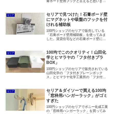
膏ボード壁用フックと言えると思いま
す。取付は容易だし、耐荷重は問題ない
し、本当に抜いたあとの穴が目立たない
からです。でも実はダイソーでも売って
セリアで見つけた！石膏ボード壁
セリア
たんですね。知りませんでした。
にマグネットや吸盤のフックを付
けれる補助板
100円ショップのセリアで販売している
「石膏ボード壁用補助板」を使ってみま
した。賃貸住宅などの石膏ボード壁にホ
ッチキスで取り付けて、マグネットや吸
盤の収納グッズを取り付けられるスチー
ル板です。
100均でこのクオリティ！山田化
セリア
学とヒマラヤの「フタ付きプラ
BOX」
100円ショップのセリアで販売されている
山田化学の「フタ付きプレーンボック
ス」とヒマラヤ化学工業所の「フタ付き
プラBOX」は、いずれも100均とは思え
ないほど頑丈で、しかもカラーボックス
に収めやすいサイズであることが人気の
セリア＆ダイソーで買える100均
セリア
秘密です。
「窓枠用ハンガーラック」がゴミ
すぎた
100円ショップのセリアでポニー化成工業
の「窓枠用ハンガーラック」を買ってみ