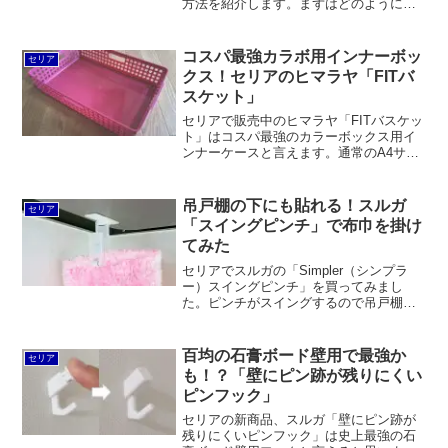
方法を紹介します。まずはどのように仕
切るかをイメージしてからノコギリでカ
ット。溝を彫って仕切り板を固定できる
ようにします。
コスパ最強カラボ用インナーボッ
セリア
クス！セリアのヒマラヤ「FITバ
スケット」
セリアで販売中のヒマラヤ「FITバスケッ
ト」はコスパ最強のカラーボックス用イ
ンナーケースと言えます。通常のA4サイ
ズのプラ箱と異なり、四方に持ち手があ
ります。また、小さいサイズは高さを高
くしたり、スタッキング仕様にするな
吊戸棚の下にも貼れる！スルガ
セリア
ど、100円でできることを全力でやってい
「スイングピンチ」で布巾を掛け
る感じです。
てみた
セリアでスルガの「Simpler（シンプラ
ー）スイングピンチ」を買ってみまし
た。ピンチがスイングするので吊戸棚の
下などにも取り付けできます。また、ピ
ンチの先がローラー式になっているの
で、布巾やビニール手袋を引っ張るだけ
百均の石膏ボード壁用で最強か
セリア
で外せるのもメリットです。
も！？「壁にピン跡が残りにくい
ピンフック」
セリアの新商品、スルガ「壁にピン跡が
残りにくいピンフック」は史上最強の石