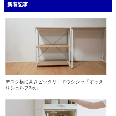
新着記事
デスク横に高さピッタリ！ドウシシャ「すっき
りシェルフ3段」