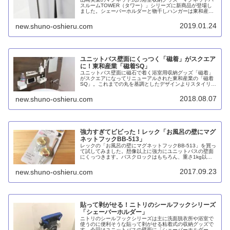
スルームTOWER（タワー）」シリーズに新商品が登場し
ました。シェーバーホルダーと物干しハンガーは東和産業
やアスベルにはないラインナップで魅力を感じます。
2019.01.24
new.shuno-oshieru.com
ユニットバス壁面にくっつく「磁着」がスクエア
に！東和産業「磁着SQ」
ユニットバス壁面に磁石で着く浴室用収納グッズ「磁着」
がスクエアになってリニューアルされた東和産業の「磁着
SQ」。これまでの丸を基調としたデザインよりスタイリッ
シュになり、アスベルのラックスMGシリーズとさらに競
争が激化しそうです。
2018.08.07
new.shuno-oshieru.com
強力すぎてビビった！レック「お風呂の壁にマグ
ネットフックBB-513」
レックの「お風呂の壁にマグネットフックBB-513」を買っ
て試してみました。想像以上に強力にユニットバスの壁面
にくっつきます。バスクロックはもちろん、重さ1kg以上
のシャンプーボトルもOKなのには驚きました。バスマット
を掛けてもOK。
2017.09.23
new.shuno-oshieru.com
貼って剥がせる！ニトリのシールフックシリーズ
「シェーバーホルダー」
ニトリのシールフックシリーズは主に洗面脱衣所や浴室で
使うのに便利そうな貼って剥がせる粘着式の収納グッズで
す。今回はユニットバスの壁面に「シェーバーホルダー」