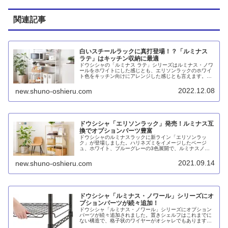
関連記事
白いスチールラックに真打登場！？「ルミナス
ラテ」はキッチン収納に最適
ドウシシャの「ルミナス ラテ」シリーズはルミナス・ノワ
ールをホワイトにした感じとも、エリソンラックのホワイ
ト色をキッチン向けにアレンジした感じとも言えます。キ
ッチン収納をメインターゲットに据えており、スタートに
してはサイズバリエーションも豊富です。
2022.12.08
new.shuno-oshieru.com
ドウシシャ「エリソンラック」発売！ルミナス互
換でオプションパーツ豊富
ドウシシャのルミナスラックに新ライン「エリソンラッ
ク」が登場しました。ハリネズミをイメージしたベージ
ュ、ホワイト、ブルーグレーの3色展開で、ルミナスノワ
ールのサイズやラインナップに近い感じです。ルミナスリ
シェは自社競合する可能性が高く、廃番になるんじゃない
2021.09.14
new.shuno-oshieru.com
かと思います。ほか、ルミナスエクステリアも登場しまし
た。
ドウシシャ「ルミナス・ノワール」シリーズにオ
プションパーツが続々追加！
ドウシシャ「ルミナス・ノワール」シリーズにオプション
パーツが続々追加されました。置きシェルフはこれまでに
ない構造で、格子状のワイヤーがオシャレでもあります。
引っ掛けネットも実用性とインテリア性を兼ね備えたパー