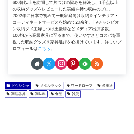
600軒以上を訪問して片づけの悩みを解決し、1千点以上
の収納グッズをレビューした実績を持つ収納のプロ。
2002年に日本で初めて一般家庭向け収納＆インテリア・
コーディネートサービスを始めて20余年。TVチャンピオ
ン収納ダメ主婦しつけ王優勝などメディア出演多数。
100均から高級家具に至るまで、使いやすさとコスパを重
視した収納グッズ＆家具選びを心掛けています。詳しいプ
ロフィールは
こちら
。
ドウシシャ
メタルラック
ワードローブ
多用途
調理器具
調味料
食品
雑貨