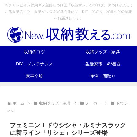
TVチャンピオン収納ダメ主婦しつけ王「収納マン」のブログ。片づけが楽しく
なる収納のコツ、収納グッズ＆家具の新商品、DIY、間取り、家事などの情報
をお届けします。
収納のコツ
収納グッズ・家具
DIY・メンテナンス
生活家電・AV機器
家事全般
住宅・間取り
ホーム
収納グッズ・家具
メーカー
ドウシ
シャ
フェミニン！ドウシシャ・ルミナスラック
に新ライン「リシェ」シリーズ登場