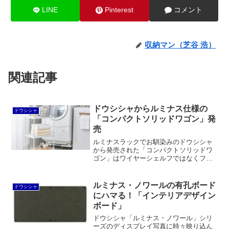
LINE
Pinterest
コメント
収納マン（芝谷 浩）
関連記事
ドウシシャからルミナス仕様の
ドウシシャ
「コンパクトソリッドワゴン」発
売
ルミナスラックでお馴染みのドウシシャ
から発売された「コンパクトソリッドワ
ゴン」はワイヤーシェルフではなくフラ
ットな棚板で、ルミナスラック同様に
25mmピッチで棚板の高さを調節するこ
とができます。脱着可能なサポート柵が
ルミナス・ノワールの有孔ボード
ドウシシャ
付いているのが便利。
にハマる！「インテリアデザイン
ボード」
ドウシシャ「ルミナス・ノワール」シリ
ーズのディスプレイ写真に時々映り込ん