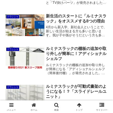
と「TV掛けパーツ」が発売されました。
ルミナス・ノワールで揃えている人はも
ちろん、賃貸住宅にお住まいの方、DIYが
苦手な人にオススメできると思います。
新生活のスタートに「ルミナスラ
ドウシシャ
ック」をオススメする8つの理由
4月から新入学、新社会人ということで、
新しい生活が始まる方も多いと思いま
す。我が子や孫がそうだという方も多い
ことでしょう。私のほうでもこの季節は
新居に置く収納家具のご相談が多くなる
のですが、一人暮らしの方にはドウシシ
ルミナスラックの棚板の追加や取
ドウシシャ
ャのルミナスラックをオス...
り外しが簡単に！アディショナル
シェルフ
ルミナスラックの棚板の追加や取り外し
が簡単になる「アディショナルシェルフ
（簡単後付棚）」が発売されました。こ
れを使うと棚板を追加するときに上から
順番に棚板を抜いていく必要がなく、女
性でも比較的簡単に組み替えができま
ルミナスラックが可動式書架のよ
ドウシシャ
す。
うになる！？「スライドレールユ
ニット」
ドウシシャ・ルミナスラックが移動棚
（可動式書架）のようになる「スライド
レールユニット」が発売されました。既
メニュー
ホーム
検索
トップ
サイドバー