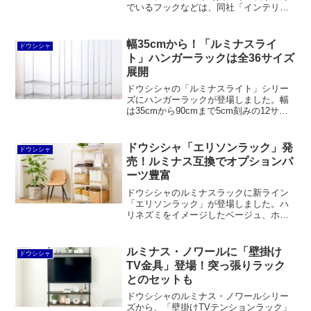
でいるフックなどは、同社「インテリア
デザインボード」という別シリーズのも
のでした！石膏ボード壁に取り付けOKの
樹脂製の有孔ボードをベースとして、22
幅35cmから！「ルミナスライ
ドウシシャ
種類のフックなどオプションパーツが豊
ト」ハンガーラックは全36サイズ
富に揃っています。
展開
ドウシシャの「ルミナスライト」シリー
ズにハンガーラックが登場しました。幅
は35cmから90cmまで5cm刻みの12サイ
ズ、奥行は30cmから40cmまで3サイズ、
しめて全36サイズ展開です。新商品「伸
縮ハンガーポール」の導入で実現したと
ドウシシャ「エリソンラック」発
ドウシシャ
言えます。
売！ルミナス互換でオプションパ
ーツ豊富
ドウシシャのルミナスラックに新ライン
「エリソンラック」が登場しました。ハ
リネズミをイメージしたベージュ、ホワ
イト、ブルーグレーの3色展開で、ルミナ
スノワールのサイズやラインナップに近
い感じです。ルミナスリシェは自社競合
ルミナス・ノワールに「壁掛け
ドウシシャ
する可能性が高く、廃番になるんじゃな
TV金具」登場！突っ張りラック
いかと思います。ほか、ルミナスエクス
とのセットも
テリアも登場しました。
ドウシシャのルミナス・ノワールシリー
ズから、「壁掛けTVテンションラック」