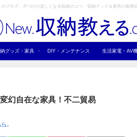
」のブログ。片づけが楽しくなる収納のコツ、収納グッズ＆家具の新商品
納グッズ・家具
DIY・メンテナンス
生活家電・AV
変幻自在な家具！不二貿易
ちら
。