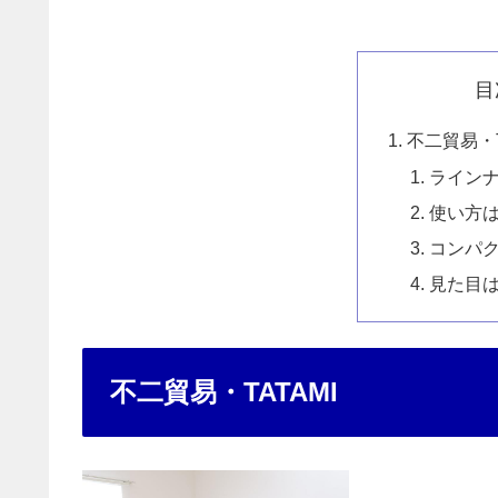
目
不二貿易・T
ライン
使い方
コンパ
見た目
不二貿易・TATAMI