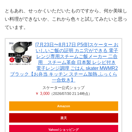
ともあれ、せっかくいただいたものですから、何か美味し
い料理ができないか、これから色々と試してみたいと思っ
ています。
[7月23日〜8月17日 P5倍]スケーター お
いしいご飯の証明 カニ穴ができる 電子
レンジ専用スチームご飯メーカー 二合
用 スチーム革命 日本製 レシピ付き
電子レンジ調理 ごはん skater MWMR2
ブラック【お弁当 キッチン スチーム加熱 ふっくら
一合炊き】
スケーター公式ショップ
￥ 3,000
（2026/07/30 21:14時点）
Amazon
楽天
Yahoo!ショッピング