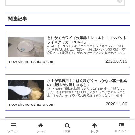
関連記事
とにかくカワイイ炊飯器！レコルト「コンパクト
ライスクッカーRCR-1」
recolte（レコルト）の「コンパクトライスクッカーRCR-
1」を購入しました。電気ケトルに近いサイズ感で軽くて2
台目として最適です。釜のカラーリングやタッチパネルの
ディスプレイもオシャレ。これで電源コードが巻き取り式
だったら言うことナシです。
2020.07.16
new.shuno-oshieru.com
さすが業務用！ごはん粒がくっつかない花井化成
の「魔法の快適しゃもじ」
花井化成の「魔法の快適しゃもじ 18.5cm 中」を購入しま
した。まさに快適！ごはん粒が全然くっつかずストレスが
ありません。それでいて丈夫で折れそうにもなく、価格も
安いです。まさしくプロが認める品質と価格で業務用とい
うのも納得です。
2020.11.06
new.shuno-oshieru.com
オーブン不要で簡単調理！Toffy「電子レンジ用
グリルディッシュ」
Toffy（トフィー）の「電子レンジ用グリルディッシュ K-
メニュー
ホーム
検索
トップ
サイドバー
MW6 」を使ってみました。これさえあればフライパンで