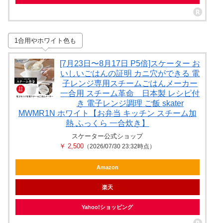
1合用やホワイト色も
[7月23日〜8月17日 P5倍]スケーター お
いしいごはんの証明 カニ穴ができる 電
子レンジ専用スチームごはんメーカー
一合用 スチーム革命 日本製 レシピ付
き 電子レンジ調理 ご飯 skater
MWMR1N ホワイト【お弁当 キッチン スチーム加
熱 ふっくら 一合炊き】
スケーター公式ショップ
￥ 2,500
（2026/07/30 23:32時点）
Amazon
楽天
Yahoo!ショッピング