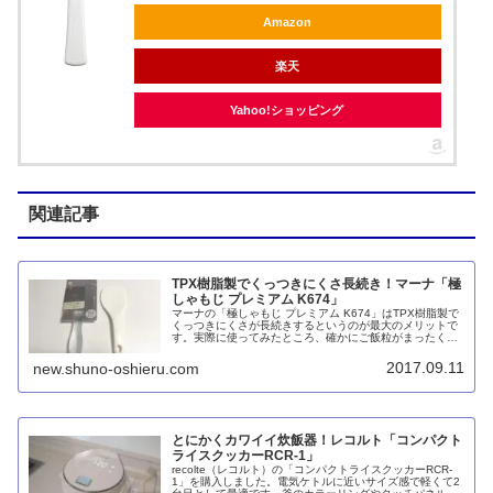
Amazon
楽天
Yahoo!ショッピング
関連記事
TPX樹脂製でくっつきにくさ長続き！マーナ「極
しゃもじ プレミアム K674」
マーナの「極しゃもじ プレミアム K674」はTPX樹脂製で
くっつきにくさが長続きするというのが最大のメリットで
す。実際に使ってみたところ、確かにご飯粒がまったくく
っつきません。しかしながら2年ほど使った結果、食洗機
で洗い続けたためかご飯粒がくっつくようになりました。
2017.09.11
new.shuno-oshieru.com
それでも、その後に使ったしゃもじよりずっと良いです。
とにかくカワイイ炊飯器！レコルト「コンパクト
ライスクッカーRCR-1」
recolte（レコルト）の「コンパクトライスクッカーRCR-
1」を購入しました。電気ケトルに近いサイズ感で軽くて2