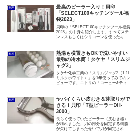
度なのでコンパクトということと、
SUS304ステンレスで衛生的である点はメ
最高のピーラー入り！貝印
料理
リットです。
「SELECT100キッチンツール福
袋2023」
貝印の「SELECT100キッチンツール福袋
2023」の中身を紹介します。すべてステ
ンレスもしくはシリコーンを使ったキッ
チンツールなので、食洗機OKだし扱いや
すいのがgood。高級品ではありません
が、だからこそ気軽に使いやすく、それ
熱湯も横置きもOKで洗いやすい
料理
でいて長く使えるものばかりだと思いま
最強の冷水筒！タケヤ「スリムジ
す。
ャグ2」
タケヤ化学工業の「スリムジャグ2（1.1L
ミルクホワイト）」を1年使ってみてのレ
ビューです。ニトリの「コーヒー&ティー
ポット 1.1L(D112T)」がお茶を注ぐときに
横から漏れる、フタが固くて開けにくい
などの問題があったので買い替えたので
ヤバイくらい皮むき＆芽取りがで
料理
すが、非常に満足です。
きる！貝印「T型ピーラーDH-
3000」
長らく使っていたピーラー（皮むき器）
が壊れました。刃の部分を固定する樹脂
が欠けてしまったせいで刃が固定されな
くなり、ジャガイモの皮をむくのに倍く