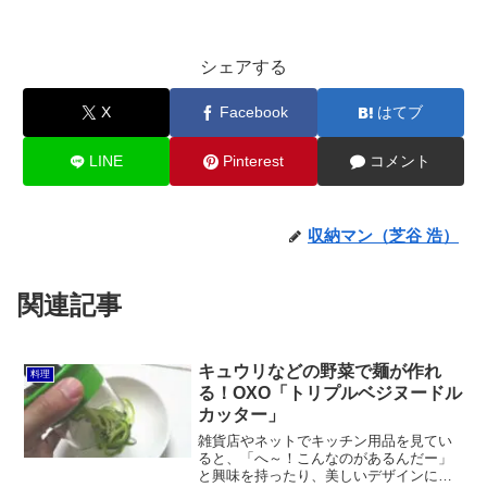
シェアする
X
Facebook
はてブ
LINE
Pinterest
コメント
収納マン（芝谷 浩）
関連記事
キュウリなどの野菜で麺が作れ
料理
る！OXO「トリプルベジヌードル
カッター」
雑貨店やネットでキッチン用品を見てい
ると、「へ～！こんなのがあるんだー」
と興味を持ったり、美しいデザインにつ