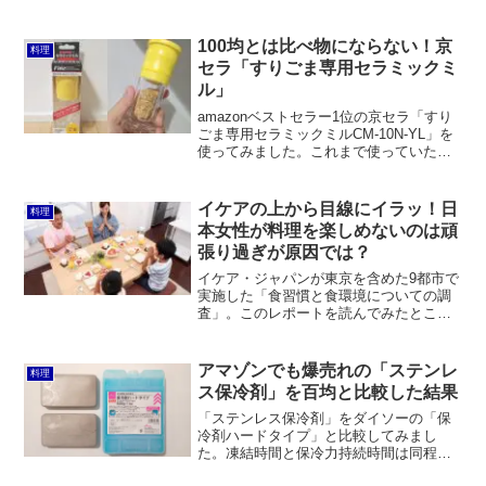
い見とれてしまうことがあります。しか
し、食事の支度を簡単に済ませてしまい
たい私は、凝った調理器具など必要あり
100均とは比べ物にならない！京
料理
ません。宝の持ち腐れにな...
セラ「すりごま専用セラミックミ
ル」
amazonベストセラー1位の京セラ「すり
ごま専用セラミックミルCM-10N-YL」を
使ってみました。これまで使っていたダ
イソーのごますり器とは比べ物にならな
いくらい、早くたくさんの煎りごまがす
れます。
イケアの上から目線にイラッ！日
料理
本女性が料理を楽しめないのは頑
張り過ぎが原因では？
イケア・ジャパンが東京を含めた9都市で
実施した「食習慣と食環境についての調
査」。このレポートを読んでみたとこ
ろ、「もっともだ」と思うところも多か
ったものの、上から目線な感じがして
「イラッ！」としました。 ほとんどの人
アマゾンでも爆売れの「ステンレ
料理
にとって料理は“楽しくな...
ス保冷剤」を百均と比較した結果
「ステンレス保冷剤」をダイソーの「保
冷剤ハードタイプ」と比較してみまし
た。凍結時間と保冷力持続時間は同程
度。ただし、重量に対して体積が半分程