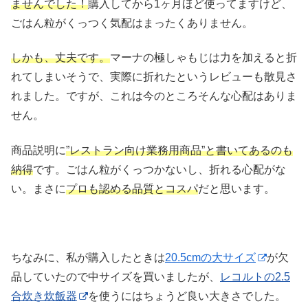
ませんでした！
購入してから1ヶ月ほど使ってますけど、
ごはん粒がくっつく気配はまったくありません。
しかも、丈夫です。
マーナの極しゃもじは力を加えると折
れてしまいそうで、実際に折れたというレビューも散見さ
れました。ですが、これは今のところそんな心配はありま
せん。
商品説明に
”レストラン向け業務用商品”と書いてあるのも
納得
です。ごはん粒がくっつかないし、折れる心配がな
い。まさに
プロも認める品質とコスパ
だと思います。
ちなみに、私が購入したときは
20.5cmの大サイズ
が欠
品していたので中サイズを買いましたが、
レコルトの2.5
合炊き炊飯器
を使うにはちょうど良い大きさでした。