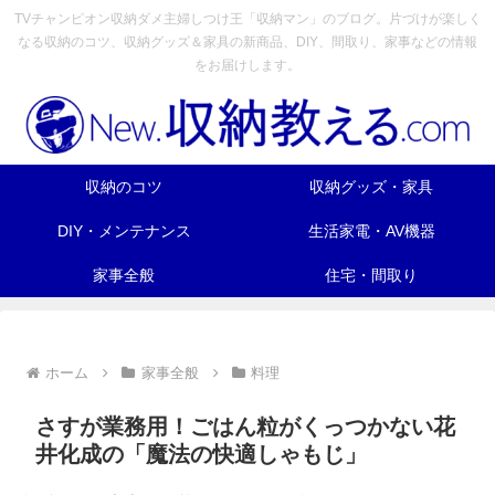
TVチャンピオン収納ダメ主婦しつけ王「収納マン」のブログ。片づけが楽しく
なる収納のコツ、収納グッズ＆家具の新商品、DIY、間取り、家事などの情報
をお届けします。
収納のコツ
収納グッズ・家具
DIY・メンテナンス
生活家電・AV機器
家事全般
住宅・間取り
ホーム
家事全般
料理
さすが業務用！ごはん粒がくっつかない花
井化成の「魔法の快適しゃもじ」