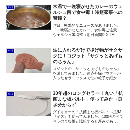
らいの時間が掛かってしまいました。そ
こで新しいピーラーに買い替えること
常温で一晩寝かせたカレーのウェ
料理
に。「主夫」も立派な職業で...
ルシュ菌で食中毒！時短家事への
警鐘？
昨日、衝撃的なニュースがありました。
「一晩寝かせたカレー」食中毒ご注意
ウェルシュ菌増殖（朝日新聞DIGITAL）
都内の幼稚園で、前日に作ったカレーを
一晩常温保存して翌日に提供したとこ
ろ、園児と職員が「ウェルシュ菌」によ
油に入れるだけで揚げ物がサクサ
料理
る食中毒になったとい...
クに！コジット「サクッとあげも
のちゃん」
コジットの「サクッとあげものちゃん」
を試してみました。遠赤外線パウダーが
入ったセラミックスで油の粒子が細かく
なりサクッと揚がるというのは確かにそ
の通りでした。一方で、ナノプラチナの
抗酸化効果で油の酸化を抑えるというの
30年超のロングセラー！丸い「抗
料理
は実感できず。いつもよりはマシかもし
菌まな板パルト」使ってみた→良
れませんが油は汚れます。
さ分からず
ダイキョーの「抗菌まな板パルト 丸型M
サイズ」を使ってみました。100均のペラ
ペラのまな板と比較すると厚みがあって
使いやすいのは事実ですが、重いし、大