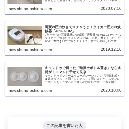
台目として最適です。釜のカラーリングやタッチパネルの
ディスプレイもオシャレ。これで電源コードが巻き取り式
だったら言うことナシです。
2020.07.16
new.shuno-oshieru.com
可変W圧力炊きでメチャうま！タイガー圧力IH炊
飯器「JPC-A102」
7年半使った三菱電機の炊飯器「炭炊釜NJ-VE102-W」から
タイガー「炊きたてJPC-A102WE」に買い替えました。可
変W圧力炊きIHでご飯がモチモチ、すごく美味しいです！
ただ、フタ上面が青白い点だけがちょっと不満。
2019.12.16
new.shuno-oshieru.com
キャンドゥで買った「珪藻土ボトル置き」なら水
筒がミニマムに干せて良き
キャンドゥでショーエイコーポレーションの「珪藻土ボト
ル置きダブル」と同「シングル」を買いました。ステンレ
スボトルをミニマムに干せるのは良いです。一方で同心円
の大きさが微妙、一晩置いておいても水筒の内側が濡れた
ままなど、機能面ではやや不満も残ります。なお、キャン
2020.10.08
new.shuno-oshieru.com
ドゥは時点で販売している珪藻土を含む商品にアスベスト
（石綿）が含まれていないことを公表しています。
この記事を書いた人