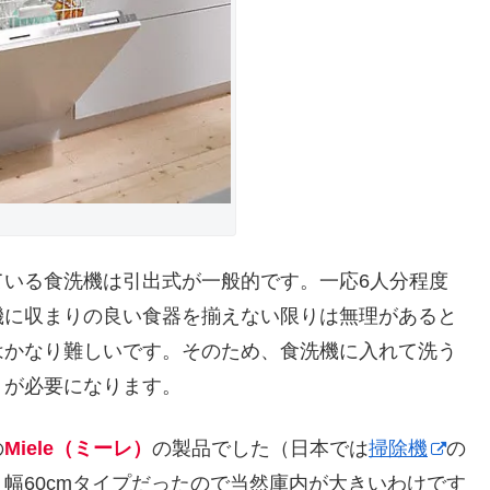
ている食洗機は引出式が一般的です。一応6人分程度
機に収まりの良い食器を揃えない限りは無理があると
はかなり難しいです。そのため、食洗機に入れて洗う
りが必要になります。
の
Miele（ミーレ）
の製品でした（日本では
掃除機
の
。
幅60cmタイプだったので当然庫内が大きいわけです