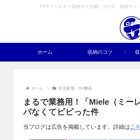
TVチャンピオン収納ダメ主婦しつけ王「収納マン
ホーム
収納のコツ
収
ホーム
生活家電・AV機器
まるで業務用！「Miele（ミ
パなくてビビった件
当ブログは広告を掲載しています。詳細は
こ