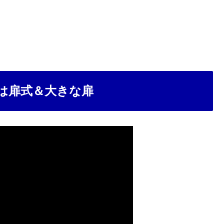
は扉式＆大きな扉