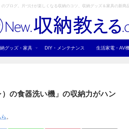
」のブログ。片づけが楽しくなる収納のコツ、収納グッズ＆家具の新商品
納グッズ・家具
DIY・メンテナンス
生活家電・AV
ーレ）の食器洗い機」の収納力がハン
ちら
。