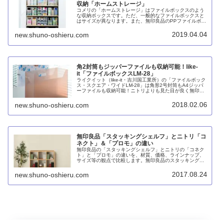
収納「ホームストレージ」
コメリの「ホームストレージ」はファイルボックスのよう
な収納ボックスです。ただ、一般的なファイルボックスと
はサイズが異なります。また、無印良品のPPファイルボッ
クスに似たコンセプトと言えますが、それよりも使い勝手
が良いと感じます。
2019.04.04
new.shuno-oshieru.com
角2封筒もジッパーファイルも収納可能！like-
it「ファイルボックスLM-28」
ライクイット（like-it・吉川国工業所）の「ファイルボック
ス・スクエア・ワイドLM-28」は角形2号封筒もA4ジッパ
ーファイルも収納可能！ニトリよりも見た目が良く無印良
品よりも使いやすい史上最強ファイルボックスと言えるか
もしれません。
2018.02.06
new.shuno-oshieru.com
無印良品「スタッキングシェルフ」とニトリ「コ
ネクト」＆「プロモ」の違い
無印良品の「スタッキングシェルフ」とニトリの「コネク
ト」と「プロモ」の違いを、材質、価格、ラインナップ、
サイズ等の観点で比較します。無印良品のスタッキングシ
ェルフとニトリのコネクトは類似点が多く、プロモは別物
と言えます。
2017.08.24
new.shuno-oshieru.com