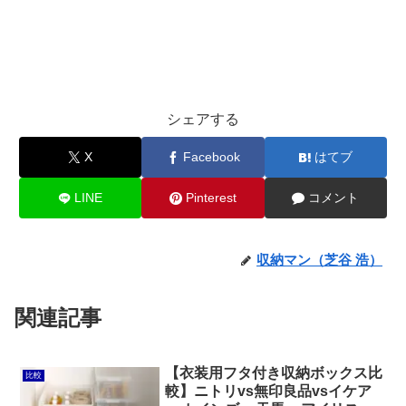
シェアする
X
Facebook
はてブ
LINE
Pinterest
コメント
収納マン（芝谷 浩）
関連記事
【衣装用フタ付き収納ボックス比
比較
較】ニトリvs無印良品vsイケア