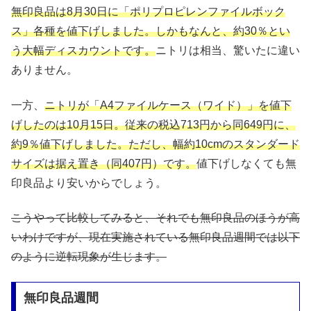
無印良品は8月30日に「ポリプロピレンファイルボック
ス」各種を値下げしました。しかもなんと、約30％とい
う大幅ディスカウントです。
ニトリは相当、驚いたに違い
ありません。
一方、
ニトリが「A4ファイルケース（ワイド）」を値下
げしたのは10月15日。従来の税込713円から同649円に、
約9％値下げしました。ただし、幅約10cmのスタンダード
サイズは据え置き（同407円）です。
値下げしなくても無
印良品より安いからでしょう。
こうやって比較してみると、それでも無印良品のほうが高
いわけですが、現在実施されている無印良品週間では以下
のように逆転現象が生じます。
無印良品週間