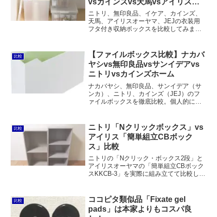
vsカインズvs天馬vsアイリス
vsJEJ
ニトリ、無印良品、イケア、カインズ、
天馬、アイリスオーヤマ、JEJの衣装用
フタ付き収納ボックスを比較してみまし
た。見た目重視なら無印良品、コストパ
フォーマンス重視ならカインズホーム、
耐久性重視なら天馬、そこそこの見た目
【ファイルボックス比較】ナカバ
比較
と耐久性を期待するならJEJがオススメ
ヤシvs無印良品vsサンイデアvs
です。一方でIKEAは地雷と言えるでしょ
ニトリvsカインズホーム
う。
ナカバヤシ、無印良品、サンイデア（サ
ンカ）、ニトリ、カインズ（JEJ）のフ
ァイルボックスを徹底比較。個人的には
やっぱりナカバヤシのキャパティがもっ
とも使い勝手が良いと思いますが、コス
パに優れたニトリ、ラインナップが豊富
ニトリ「Nクリックボックス」vs
比較
な無印良品も捨てがたいところです。
アイリス「簡単組立CBボック
ス」比較
ニトリの「Nクリック・ボックス2段」と
アイリスオーヤマの「簡単組立CBボック
スKKCB-3」を実際に組み立てて比較して
みました。前者のほうが高価ですが見た
目に美しく可動棚で便利でグラつきもま
ったくありません。ですが、価格重視で
ココピタ類似品「Fixate gel
比較
後者というのもナシではないでしょう。
pads」は本家よりもコスパ良