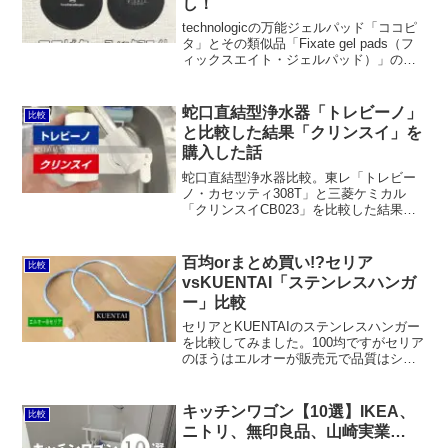
し！
technologicの万能ジェルパッド「ココピ
タ」とその類似品「Fixate gel pads（フ
ィックスエイト・ジェルパッド）」の比
較。フィックスエイトはココピタの1/4程
度の価格でありながら、性能的にはほと
んど違いが感じられません。
蛇口直結型浄水器「トレビーノ」
比較
と比較した結果「クリンスイ」を
購入した話
蛇口直結型浄水器比較。東レ「トレビー
ノ・カセッティ308T」と三菱ケミカル
「クリンスイCB023」を比較した結果、
後者を購入しました。カセッティ308Tの
ほうが多機能であるものの、クリンスイ
CB023のほうがデザインがシンプルで、
百均orまとめ買い!?セリア
比較
ランニングコストもイニシャルコストも
vsKUENTAI「ステンレスハンガ
安く済むからです。
ー」比較
セリアとKUENTAIのステンレスハンガー
を比較してみました。100均ですがセリア
のほうはエルオーが販売元で品質はシッ
カリしています。それに比べると
KUENTAIは品質が劣りますが、1本あた
り換算の価格は半分程度からなのでコス
キッチンワゴン【10選】IKEA、
比較
ト重視の方にオススメできると思いま
ニトリ、無印良品、山崎実業…
す。