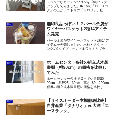
メジャーなキッチンワゴンを10点ピック
アップしてみました。IKEAの「ロースコ
グ」のほか、ニトリの「トロリ」、山善
の「バスケットトローリー」、無印良品
の「ポリプロピレン組立式ワゴン」、山
崎実業の「目隠しワゴンtower」、JEJア
無印良品っぽい！？パール金属が
比較
ステージの「リセ・テーブルワゴン」な
ワイヤーバスケット2種14アイテ
どがあります。
ム発売
パール金属がワイヤーバスケット2種14ア
イテムを発売しました。木柄とスタッキ
ングの2タイプ、サンドホワイトとブラウ
ンの2色。スタッキングのほうは無印良品
のものとサイズや価格が似ていますが、
パール金属はステンレスではなく粉体塗
ホームセンター各社の組立式木製
比較
装です。
書棚（幅90cm）の価格を比較し
てみた
ホームセンター各社で扱っている幅80～
90cm、奥行25～30cm、高さ180～200cm
程度の組立式木製書棚の価格を比較して
みました。定番のIKEA「BILLY（ビリ
ー）」を上回ったのはコーナンとナフ
コ。ナフコはカラーボックスの親玉みた
【サイズオーダー本棚徹底比較】
比較
いな感じですけど、コーナンは本棚らし
白井産業「タナリオ」vs大洋「エ
い構造です。
ースラック」