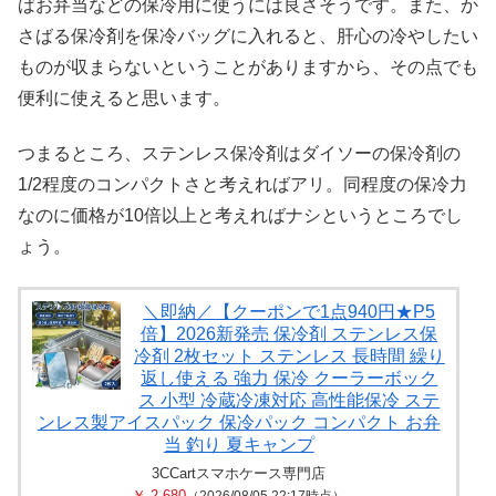
ばお弁当などの保冷用に使うには良さそうです。また、か
さばる保冷剤を保冷バッグに入れると、肝心の冷やしたい
ものが収まらないということがありますから、その点でも
便利に使えると思います。
つまるところ、ステンレス保冷剤はダイソーの保冷剤の
1/2程度のコンパクトさと考えればアリ。同程度の保冷力
なのに価格が10倍以上と考えればナシというところでし
ょう。
＼即納／【クーポンで1点940円★P5
倍】2026新発売 保冷剤 ステンレス保
冷剤 2枚セット ステンレス 長時間 繰り
返し使える 強力 保冷 クーラーボック
ス 小型 冷蔵冷凍対応 高性能保冷 ステ
ンレス製アイスパック 保冷パック コンパクト お弁
当 釣り 夏キャンプ
3CCartスマホケース専門店
￥ 2,680