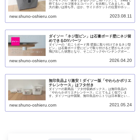
ボンモマンの「保冷できるレジかご用バッグ」と「2wayで
持てるレジカゴ保冷エコバッグ」を比較してみました。最
大の違いは持ち手。ほか、サイドポケットの位置やホック
の数、内側のアルミシートの質感やカラバリ、価格などが
異なります。
2023.08.11
new.shuno-oshieru.com
ダイソー「ネジ型ピン」は石膏ボード壁にネジ留
めできるDIYパーツ
ダイソーの「石こうボード用 壁面に取り付けできるネジ型
ピン」は石膏ボード壁にピンで取り付けると壁からネジが
飛び出した状態となり、そこにフックやパンチングボード
などを引っ掛けてキャップ（袋ネジ）で固定するDIYパー
ツです。八幡ねじの「金具用石こうピンLONG」と比較す
2026.04.20
new.shuno-oshieru.com
ると信頼性に欠けるものの、コスパが高いことが魅力で
す。
無印良品より激安！ダイソー版「やわらかポリエ
チレンケース」はフタ付き
ダイソーの新商品「フタ付収納ボックス」は無印良品の
「やわらかポリエチレンケース」にとてもよく似ていま
す。ダイソーは中国製、無印良品やニトリは日本製という
違いはあるものの、質感に大きな違いはなく、ダイソーの
ほうが圧倒的に安いです。
2021.05.24
new.shuno-oshieru.com