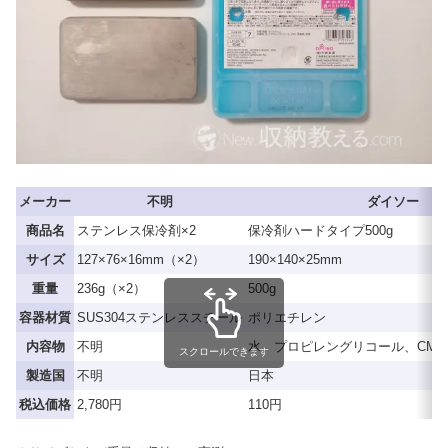
メーカー
不明
ダイソー
商品名
ステンレス保冷剤×2
保冷剤ハードタイプ500g
サイズ
127×76×16mm（×2）
190×140×25mm
重量
236g（×2）
500g
容器材質
SUS304ステンレススチール
ポリエチレン
内容物
不明
水、プロピレングリコール、CM
スクロールできます
製造国
不明
日本
税込価格
2,780円
110円