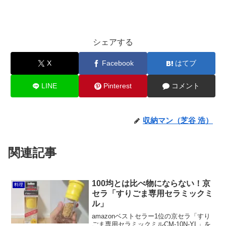
シェアする
X
Facebook
はてブ
LINE
Pinterest
コメント
収納マン（芝谷 浩）
関連記事
100均とは比べ物にならない！京
料理
セラ「すりごま専用セラミックミ
ル」
amazonベストセラー1位の京セラ「すり
ごま専用セラミックミルCM-10N-YL」を