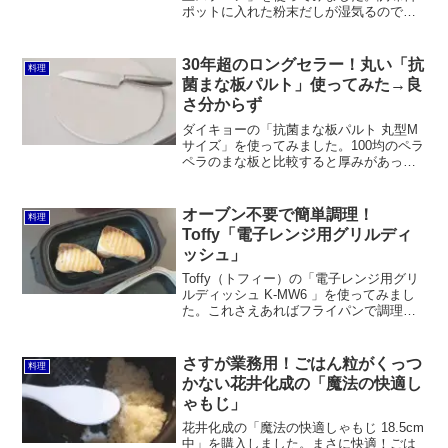
ポットに入れた粉末だしが湿気るので試
してみたのですが、調湿効果はあると感
じます。ただ、スプーンとしての使い勝
手は良いとは言えないので、スティック
30年超のロングセラー！丸い「抗
料理
タイプで良かったかなと思いました。な
菌まな板パルト」使ってみた→良
お、当商品は製造元が石綿（アスベス
さ分からず
ト）を含まないことを公表しています。
ダイキョーの「抗菌まな板パルト 丸型M
サイズ」を使ってみました。100均のペラ
ペラのまな板と比較すると厚みがあって
使いやすいのは事実ですが、重いし、大
きくて邪魔だし、曲げられないので野菜
をザルなどに移しにくいのが難点。円い
オーブン不要で簡単調理！
料理
ことのメリットも実感できませんでし
Toffy「電子レンジ用グリルディ
た。
ッシュ」
Toffy（トフィー）の「電子レンジ用グリ
ルディッシュ K-MW6 」を使ってみまし
た。これさえあればフライパンで調理で
きるものはほとんど電子レンジでできま
す。オーブンレンジを使わなくてもオー
ブン料理ができるので手間も時間も掛か
さすが業務用！ごはん粒がくっつ
料理
りません。洗い物も減って大助かり。
かない花井化成の「魔法の快適し
ゃもじ」
花井化成の「魔法の快適しゃもじ 18.5cm
中」を購入しました。まさに快適！ごは