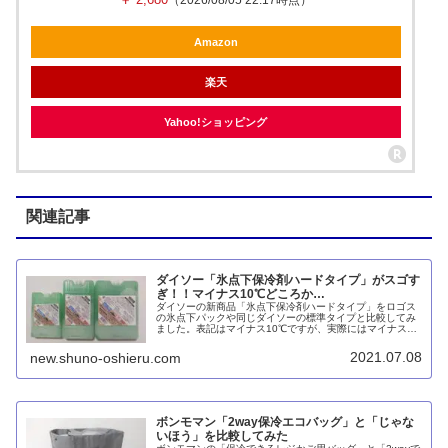
（2026/08/05 22:17時点）
Amazon
楽天
Yahoo!ショッピング
関連記事
ダイソー「氷点下保冷剤ハードタイプ」がスゴす
ぎ！！マイナス10℃どころか…
ダイソーの新商品「氷点下保冷剤ハードタイプ」をロゴス
の氷点下パックや同じダイソーの標準タイプと比較してみ
ました。表記はマイナス10℃ですが、実際にはマイナス
18℃まで到達。コストに見合う効果の違いを実感するのは
難しいですが、アイスクリームを運ぶ際は氷点下タイプの
2021.07.08
new.shuno-oshieru.com
ほうが良いように思います。
ボンモマン「2way保冷エコバッグ」と「じゃな
いほう」を比較してみた