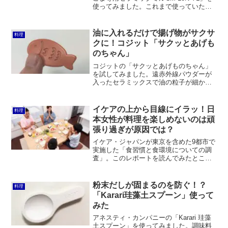
使ってみました。これまで使っていたダ
イソーのごますり器とは比べ物にならな
いくらい、早くたくさんの煎りごまがす
れます。
油に入れるだけで揚げ物がサクサ
料理
クに！コジット「サクッとあげも
のちゃん」
コジットの「サクッとあげものちゃん」
を試してみました。遠赤外線パウダーが
入ったセラミックスで油の粒子が細かく
なりサクッと揚がるというのは確かにそ
の通りでした。一方で、ナノプラチナの
抗酸化効果で油の酸化を抑えるというの
イケアの上から目線にイラッ！日
料理
は実感できず。いつもよりはマシかもし
本女性が料理を楽しめないのは頑
れませんが油は汚れます。
張り過ぎが原因では？
イケア・ジャパンが東京を含めた9都市で
実施した「食習慣と食環境についての調
査」。このレポートを読んでみたとこ
ろ、「もっともだ」と思うところも多か
ったものの、上から目線な感じがして
「イラッ！」としました。 ほとんどの人
粉末だしが固まるのを防ぐ！？
料理
にとって料理は“楽しくな...
「Karari珪藻土スプーン」使って
みた
アネスティ・カンパニーの「Karari 珪藻
土スプーン」を使ってみました。調味料