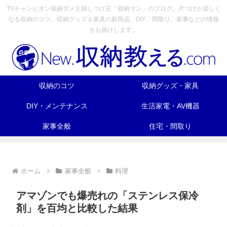
TVチャンピオン収納ダメ主婦しつけ王「収納マン」のブログ。片づけが楽しく
なる収納のコツ、収納グッズ＆家具の新商品、DIY、間取り、家事などの情報
をお届けします。
収納のコツ
収納グッズ・家具
DIY・メンテナンス
生活家電・AV機器
家事全般
住宅・間取り
ホーム
家事全般
料理
アマゾンでも爆売れの「ステンレス保冷
剤」を百均と比較した結果