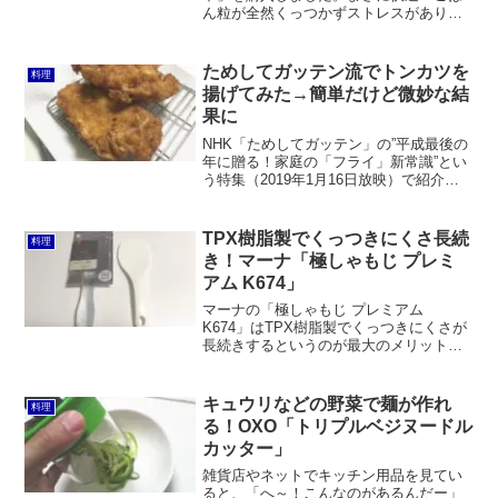
ん粒が全然くっつかずストレスがありま
せん。それでいて丈夫で折れそうにもな
く、価格も安いです。まさしくプロが認
める品質と価格で業務用というのも納得
ためしてガッテン流でトンカツを
料理
です。
揚げてみた→簡単だけど微妙な結
果に
NHK「ためしてガッテン」の”平成最後の
年に贈る！家庭の「フライ」新常識”とい
う特集（2019年1月16日放映）で紹介さ
れていた方法でトンカツを揚げてみまし
た。バッター液を使うという方法は時短
にも繋がるのがメリット。一方で、バッ
TPX樹脂製でくっつきにくさ長続
料理
ター液を濃くしすぎるとスーパーで売っ
き！マーナ「極しゃもじ プレミ
ているトンカツのように衣が厚くなって
アム K674」
油もよく吸ってしまうのがデメリットで
しょうか。
マーナの「極しゃもじ プレミアム
K674」はTPX樹脂製でくっつきにくさが
長続きするというのが最大のメリットで
す。実際に使ってみたところ、確かにご
飯粒がまったくくっつきません。しかし
ながら2年ほど使った結果、食洗機で洗い
キュウリなどの野菜で麺が作れ
料理
続けたためかご飯粒がくっつくようにな
る！OXO「トリプルベジヌードル
りました。それでも、その後に使ったし
カッター」
ゃもじよりずっと良いです。
雑貨店やネットでキッチン用品を見てい
ると、「へ～！こんなのがあるんだー」