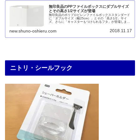
無印良品のPPファイルボックスにダブルサイズ
とその高さ1/2サイズが登場
無印良品のポリプロピレンファイルボックススタンダード
に「ダブルサイズ（幅25cm）」とその「高さ1/2」サイ
ズ、さらに「キャスターもつけられるフタ」が登場しまし
た。これでナカバヤシのキャパティにあって無印良品にな
かったものが補完されました。ニトリもこれに続くでしょ
2018.11.17
new.shuno-oshieru.com
うか。
ニトリ・シールフック