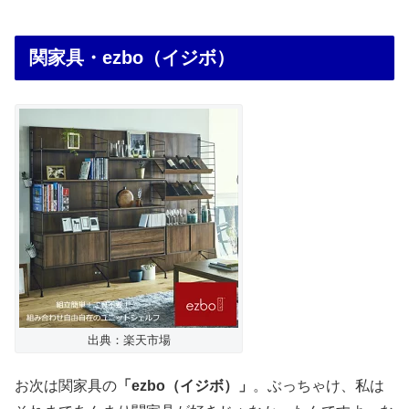
関家具・ezbo（イジボ）
出典：楽天市場
お次は関家具の
「ezbo（イジボ）」
。ぶっちゃけ、私は