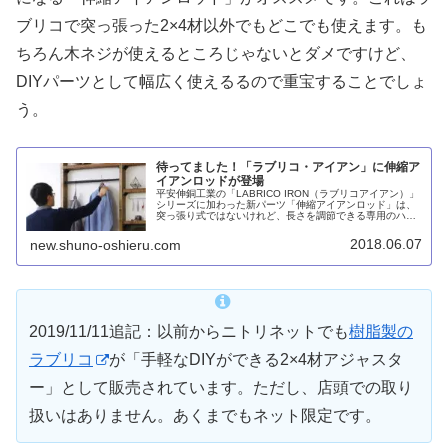
ブリコで突っ張った2×4材以外でもどこでも使えます。も
ちろん木ネジが使えるところじゃないとダメですけど、
DIYパーツとして幅広く使えるるので重宝することでしょ
う。
待ってました！「ラブリコ・アイアン」に伸縮ア
イアンロッドが登場
平安伸銅工業の「LABRICO IRON（ラブリコアイアン）」
シリーズに加わった新パーツ「伸縮アイアンロッド」は、
突っ張り式ではないけれど、長さを調節できる専用のハン
ガーパイプです。
2018.06.07
new.shuno-oshieru.com
2019/11/11追記：以前からニトリネットでも
樹脂製の
ラブリコ
が「手軽なDIYができる2×4材アジャスタ
ー」として販売されています。ただし、店頭での取り
扱いはありません。あくまでもネット限定です。