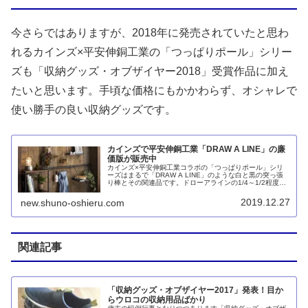
今さらではありますが、2018年に発売されていたと思わ
れるカインズ×平安伸銅工業の「つっぱりポール」シリー
ズも「収納グッズ・オブザイヤー2018」受賞作品に加え
たいと思います。手頃な価格にもかかわらず、オシャレで
使い勝手の良い収納グッズです。
カインズで平安伸銅工業「DRAW A LINE」の廉
価版が販売中
カインズ×平安伸銅工業コラボの「つっぱりポール」シリ
ーズはまるで「DRAW A LINE」のような白と黒の突っ張
り棒とその関連品です。ドローアラインの1/4～1/2程度と
いう手頃な価格が魅力。100均と比べれば高価ですが、イ
ンテリア性では比べるまでもありません。
2019.12.27
new.shuno-oshieru.com
関連記事
「収納グッズ・オブザイヤー2017」発表！目か
らウロコの収納用品ばかり