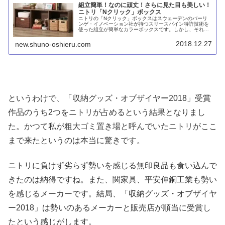
組立簡単！なのに頑丈！さらに見た目も美しい！
ニトリ「Nクリック」ボックス
ニトリの「Nクリック」ボックスはスウェーデンのバーリ
ンゲ・イノベーション社が持つスリースパイン特許技術を
使った組立が簡単なカラーボックスです。しかし、それだ
けでなく、頑丈で、見た目も想像以上に美しい。2018年度
グッドデザイン賞受賞も納得です。価格はちょっと高いで
2018.12.27
new.shuno-oshieru.com
すが、メリットを考えれば全然高くなく、まさにおねだん
以上と言えます。
というわけで、「収納グッズ・オブザイヤー2018」受賞
作品のうち2つをニトリが占めるという結果となりまし
た。かつて私が粗大ゴミ置き場と呼んでいたニトリがここ
まで来たというのは本当に驚きです。
ニトリに負けず劣らず勢いを感じる無印良品も食い込んで
きたのは納得ですね。また、関家具、平安伸銅工業も勢い
を感じるメーカーです。結局、「収納グッズ・オブザイヤ
ー2018」は勢いのあるメーカーと販売店が順当に受賞し
たという感じがします。