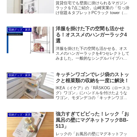
くさんあります。
賃貸住宅でも壁面に掛けられるマガジン
ラックを7点ご紹介。山崎実業の「引っ掛
け宿題＆タブレットPCラック tower（タ
ワー）」はサイドボードなどの扉に引っ
掛けるマガジンラック。石こうボード壁
に取り付けるタイプやマグネットでくっ
洋服を掛けた下の空間も活かせ
収納グッズ・家具
つけるタイプもあります。
る！オススメのハンガーラック4
選
洋服を掛けた下の空間も活かせる、オス
スメのハンガーラックを4つセレクトして
みました。一般的なシングルパイプハン
ガーラックより頑丈でコスパの良いドウ
シシャ「ルミナスハンガープロ1.5倍掛け
100W」のほか、無印良品の「パイン材ユ
キッチンワゴンでレジ袋のストッ
収納グッズ・家具
ニットシェルフ・ワードローブ」など。
クと根菜類の収納を一度に解決！
IKEA（イケア）の「RÅSKOG（ロースコ
グ）ワゴン」にハンドルを付けたような
ワゴン、モダンデコの「キッチンワゴン
kw01」がキッチンで一石三鳥の大活躍！
レジ袋ストッカーとして、根菜類の収納
スペースとして、さらに水切りバスケッ
強力すぎてビビった！レック「お
収納グッズ・家具
トを置く場所としても。
風呂の壁にマグネットフックBB-
513」
レックの「お風呂の壁にマグネットフッ