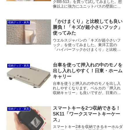
クBB-513」を買って試してみました。想
像以上に強力にユニットバスの壁面にく
っつきます。バスクロックはもちろん、
重さ1kg以上のシャンプーボトルもOKな
のには驚きました。バスマットを掛けて
「かけまくり」と比較しても良い
収納グッズ・家具
もOK。
勝負！「キズが超小さいフック」
使ってみた
ウエルスジャパンの「キズが超小さいフ
ック」を使ってみました。東洋工芸の
「ハイパーフックかけまくり」と比較す
るとステープルを複数留めないといけな
いのは面倒。一方で、穴自体は目立ちま
せん。
台車を使って押入れの中のモノを
収納グッズ・家具
出し入れしやすく！日東・ホーム
キャリー
台車を使うと押入れの中のモノを出し入
れしやすくなります。ベルカの「押入れ
収納キャリー」も良いですが、日東の
「ホームキャリー」のほうが小型で融通
が効くうえ、連結することもできて便利
です。
スマートキーを2つ収納できる！
収納グッズ・家具
SK11「ワークスマートキーケー
ス」
スマートキー2本を収納できるキーホルダ