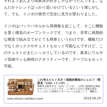
それまであんまり関家具が好きじゃなかったんですよ。な
んだかトレンドばっかり追いかけているという感じがし
て。でも、イジボの発売で完全に見方が変わりました。
イジボはバックパネルから両側板を起こして、そこに棚板
を置く構造のオープンラックです。つまり、非常に画期的
な構造で組み立てがとても簡単というわけです。棚板だけ
でなくボックスやチェストもセット可能なんですけど、こ
のチェストがまたシッカリしているのです。家具にウルサ
イ収納マンも納得のクオリティーです。テーブルもセット
可能。
これ考えたヒト天才！画期的構造のシェルフ・関
家具「ezbo（イジボ）」
関家具が販売する「ezbo（イジボ）」は実に画期的な構造
のオープンシェルフです。二つ折りにされた背板を開き、
そこに付いた両側のラダーフレームを起こして、棚板など
をセットするだけ。しかもどのパーツも手頃な価格で、
様々な部屋で使えます。
2018.08.29
new.shuno-oshieru.com