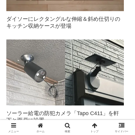
ダイソーにレクタングルな伸縮＆斜め仕切りの
キッチン収納ケースが登場
ソーラー給電の防犯カメラ「Tapo C411」を軒
下と雨戸に設置
メニュー
ホーム
検索
トップ
サイドバー