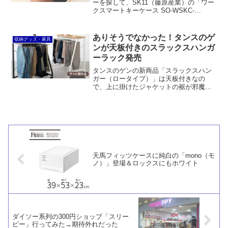
ーを探して、SK11（藤原産業）の「ワー
クスマートキーケース SO-WSKC-
BKRS」を購入しました。思ったより厚
みが出てしまったものの、ポリエステル
製で耐久性が期待できますし、コスパも
ありそうでなかった！タンスのゲ
収納グッズ・家具
非常に良いです。
ンが天板付きのスラックスハンガ
ーラック発売
タンスのゲンの新商品「スラックスハン
ガー（ロータイプ）」は天板付きなの
で、上に掛けたジャケットの裾が邪魔に
なりません。また、上にモノを置くこと
もできますし、クローゼットの外で使っ
たときにホコリが掛かるのを防ぐ役割も
あります。
天馬フィッツケースに純白の「mono（モ
ノ）」登場＆ロックスにもホワイト
ダイソー系列の300円ショップ「スリー
ピー」行ってみた→期待外れだった