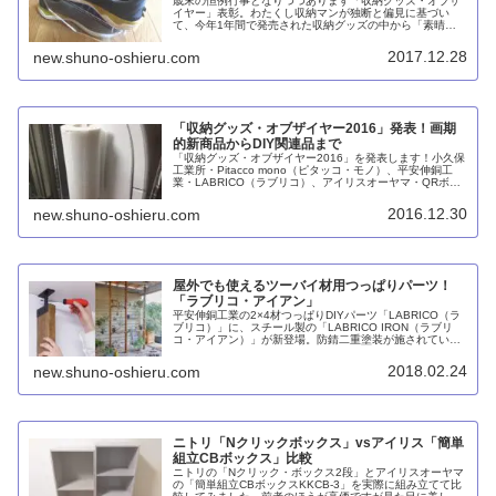
歳末の恒例行事となりつつあります「収納グッズ・オブザ
イヤー」表彰。わたくし収納マンが独断と偏見に基づい
て、今年1年間で発売された収納グッズの中から「素晴ら
しい！」と感嘆の声を上げずにおれなかったものを表彰し
ようというものです。さて、昨年に続...
2017.12.28
new.shuno-oshieru.com
「収納グッズ・オブザイヤー2016」発表！画期
的新商品からDIY関連品まで
「収納グッズ・オブザイヤー2016」を発表します！小久保
工業所・Pitacco mono（ピタッコ・モノ）、平安伸銅工
業・LABRICO（ラブリコ）、アイリスオーヤマ・QRボッ
クス、stacksto,・pelican garbee（ペリカン・ガービ
ー）、天馬・プロフィックス カバゾコなど。
2016.12.30
new.shuno-oshieru.com
屋外でも使えるツーバイ材用つっぱりパーツ！
「ラブリコ・アイアン」
平安伸銅工業の2×4材つっぱりDIYパーツ「LABRICO（ラ
ブリコ）」に、スチール製の「LABRICO IRON（ラブリ
コ・アイアン）」が新登場。防錆二重塗装が施されている
ので屋外でも使うことができます。ワンバイ材用アジャス
ター、棚受けやジョイントパーツもあり。
2018.02.24
new.shuno-oshieru.com
ニトリ「Nクリックボックス」vsアイリス「簡単
組立CBボックス」比較
ニトリの「Nクリック・ボックス2段」とアイリスオーヤマ
の「簡単組立CBボックスKKCB-3」を実際に組み立てて比