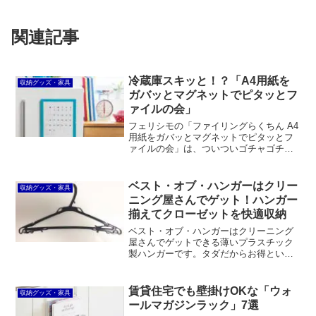
関連記事
冷蔵庫スキッと！？「A4用紙を
収納グッズ・家具
ガバッとマグネットでピタッとフ
ァイルの会」
フェリシモの「ファイリングらくちん A4
用紙をガバッとマグネットでピタッとフ
ァイルの会」は、ついついゴチャゴチャ
貼り付けてしまいがちな冷蔵庫の扉をス
キッとさせることができるマグネット式
のプリント収納グッズです。
ベスト・オブ・ハンガーはクリー
収納グッズ・家具
ニング屋さんでゲット！ハンガー
揃えてクローゼットを快適収納
ベスト・オブ・ハンガーはクリーニング
屋さんでゲットできる薄いプラスチック
製ハンガーです。タダだからお得という
だけではありません。かさばらないので
洋服をたくさん掛けられる、フックが回
転しないので絡まりにくい、意外と丈夫
賃貸住宅でも壁掛けOKな「ウォ
収納グッズ・家具
で壊れない、洗濯を干してそのままクロ
ールマガジンラック」7選
ーゼットでも使えるなど、メリットがた