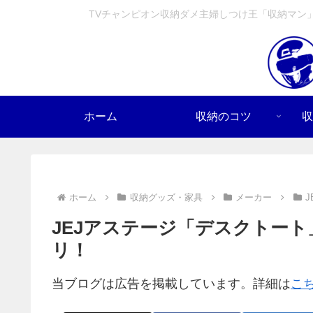
TVチャンピオン収納ダメ主婦しつけ王「収納マン
ホーム
収納のコツ
収
ホーム
収納グッズ・家具
メーカー
J
JEJアステージ「デスクトー
リ！
当ブログは広告を掲載しています。詳細は
こ