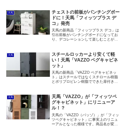
とが魅力。天板耐荷重は数字の上で見る
と半分ですけど、実際はそこまでの違い
はないんじゃないかと思います。
チェストの前板がパンチングボー
天馬
ドに！天馬「フィッツプラス デ
コ」発売
天馬の新商品「フィッツプラス デコ」は
引出前板がパンチングボードになってお
り、デコレーションして楽しむことがで
きるようになっています。幅は65cmの
み、3段、4段、5段の3サイズで、ホワイ
トとブラックの2色展開。元祖フィッツプ
スチールロッカーより安くて軽
天馬
ラスと比較して価格が高いわけではあり
い！天馬「VAZZO ペグキャビネ
ません。
ット」
天馬の新商品「VAZZO ペグキャビネッ
ト」はスチールではなくスチロール樹脂
とポリプロピレン樹脂でできた扉付きの
収納庫です。事務用のスチール製の小型
ロッカーと同じくらいの価格ですが、お
しゃれなスチールキャビネットよりは安
天馬「VAZZO」が「フィッツペ
天馬
く、軽くて持ち運びやすいのがメリット
グキャビネット」にリニューア
と言えるでしょう。
ル！？
天馬の「VAZZO（バッゾ）」が「フィッ
ツペグキャビネット」に事実上のリニュ
ーアルとなった模様です。商品名が変わ