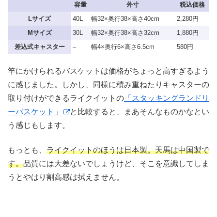
容量
外寸
税込価格
Lサイズ
40L
幅32×奥行38×高さ40cm
2,280円
Mサイズ
30L
幅32×奥行38×高さ32cm
1,880円
差込式キャスター
–
幅4×奥行6×高さ6.5cm
580円
竿にかけられるバスケットは価格がちょっと高すぎるよう
に感じました。しかし、同様に積み重ねたりキャスターの
取り付けができるライクイットの
「スタッキングランドリ
ーバスケット」
と比較すると、まあそんなものかなとい
う感じもします。
もっとも、
ライクイットのほうは日本製。天馬は中国製で
す。
品質には大差ないでしょうけど、そこを意識してしま
うとやはり割高感は拭えません。