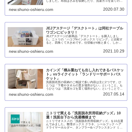
しました。布団ばさみを収納したり、洗濯カゴを置くのに
便利で、まさに洗濯の友と言えましょう。
2020.07.30
new.shuno-oshieru.com
JEJアステージ「デスクトート」は同社テーブル
ワゴンにピッタリ！
JEJアステージの新商品「デスクトート」を購入しまし
た。ニトリの「ハコブNインボックス リビング」と比較す
ると、四角くて大きめです。仕切板が4枚と多く、しかも
取付位置を変えられるのもメリット。タブレットスタンド
としても使えるうえに、同社の「リセ・テーブルワゴン」
2021.10.29
new.shuno-oshieru.com
と組み合わせて使うこともできます。
カインズ「積み重ねても出し入れできるバスケッ
ト」vsライクイット「ランドリーサポートバス
ケット」
洗面脱衣所の収納のご相談で多い内容は主に2つです。ひ
とつは「下着やタオルの置き場所がない」ということ。も
うひとつは「洗濯カゴを置く場所がない」ということで
す。一般的に洗面脱衣所は狭いことが多いですから、これ
2017.05.14
new.shuno-oshieru.com
ら2つの問題を解決することは簡単で...
ニトリで買える「洗面脱衣所用収納グッズ」10
選！洗面台下から洗濯機横まで
ニトリでオススメの「洗面脱衣所用収納グッズ」を10点選
んでみました。整理ボックス クラネ、シールフック ヘア
ドライヤーホルダー、タンブラー&ハブラシスタンド ミス
ト、マグネット&シンク扉ゴミ箱 FLAT、マグネット収納