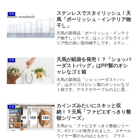
ステンレスでスタイリッシュ！天
天馬
馬「ポーリッシュ・インテリア物
干し」
天馬の新商品「ポーリッシュ・インテリ
ア物干しシリーズ」はシンプルでインテ
リア性の高い室内物干しです。ステンレ
スまたはアルミでできているため丈夫で
サビる心配がなく、おまけに軽くて持ち
運びしやすいうえに、薄く折り畳んで収
天馬が紙袋を発売！？「ショッパ
天馬
納しやすいというメリットがあります。
ーダストバッグ」はPP製のオシ
ャレなゴミ箱
天馬の新商品「ショッパーダストバッ
グ」はポリプロピレン製のオシャレなゴ
ミ箱です。デスクやテーブルの上に置い
たり、フックに掛けられるサイズ感。持
ち手が革なのでとてもオシャレで自然な
感じに見えます。普通に収納ボックスと
カインズみたいにスキッと収
天馬
して使っても良いでしょう。
納！？天馬「ファビエすっきり整
頓シリーズ」
天馬から「ファビエすっきり整頓シリー
ズ」4ラインが発売されました。スチール
ワイヤー製のものはともかく、プラスチ