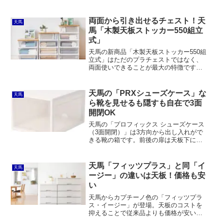
ック製のものはカインズのスキットに似
たコンセプト。「仕切るケース 引出用」
はコメリのホームストレージやスマート
両面から引き出せるチェスト！天
天馬
キューブにも似ています。
馬「木製天板ストッカー550組立
式」
天馬の新商品「木製天板ストッカー550組
立式」はただのプラチェストではなく、
両面使いできることが最大の特徴です。
LDKなど比較的広い部屋で軽いモノを収
納するのに適しています。組立品ながら
日本製で安心して使うことができること
天馬の「PRXシューズケース」な
天馬
でしょう。
ら靴を見せるも隠すも自在で3面
開閉OK
天馬の「プロフィックス シューズケース
（3面開閉）」は3方向から出し入れがで
きる靴の箱です。前後の扉は天板下にス
ライドインする構造で、片方は隠す、片
方は見せる収納が可能。側面は手前に倒
れるフラップ扉で、こちらもスニーカー
天馬「フィッツプラス」と同「イ
天馬
などを見せるのに最適なクリアです。
ージー」の違いは天板！価格も安
い
天馬からカプチーノ色の「フィッツプラ
ス・イージー」が登場。天板のコストを
抑えることで従来品よりも価格が安いこ