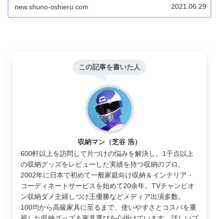
マルチラック FLAT、マグネット収納 ハンガーラック
2021.06.29
new.shuno-oshieru.com
FLAT、マグネット収納 タオルハンガー2段 FLAT、キャス
ター付き スリムストッカー、スリムワゴン カナスタ、ラ
ンドリーラック カナスタ。
この記事を書いた人
収納マン（芝谷 浩）
600軒以上を訪問して片づけの悩みを解決し、1千点以上
の収納グッズをレビューした実績を持つ収納のプロ。
2002年に日本で初めて一般家庭向け収納＆インテリア・
コーディネートサービスを始めて20余年。TVチャンピオ
ン収納ダメ主婦しつけ王優勝などメディア出演多数。
100均から高級家具に至るまで、使いやすさとコスパを重
視した収納グッズ＆家具選びを心掛けています。詳しいプ