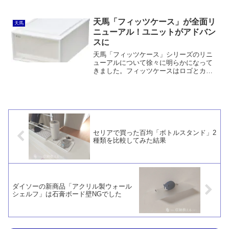
っただけでなく、カラーバリエーション
も変更。また、扉メッシュタイプと横型
のワイドタイプが追加されました。
天馬「フィッツケース」が全面リ
天馬
ニューアル！ユニットがアドバン
スに
天馬「フィッツケース」シリーズのリニ
ューアルについて徐々に明らかになって
きました。フィッツケースはロゴとカラ
ーの変更が主。フィッツユニットケース
は「アドバンス」となり、ロゴと色の変
更に加え、引出前板に上から手を差し入
れることができるように改良されていま
す。
セリアで買った百均「ボトルスタンド」2
種類を比較してみた結果
ダイソーの新商品「アクリル製ウォール
シェルフ」は石膏ボード壁NGでした