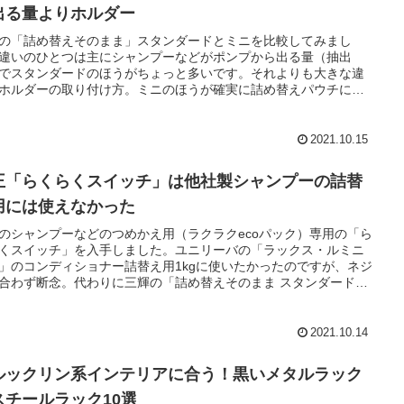
出る量よりホルダー
の「詰め替えそのまま」スタンダードとミニを比較してみまし
違いのひとつは主にシャンプーなどがポンプから出る量（抽出
でスタンダードのほうがちょっと多いです。それよりも大きな違
ホルダーの取り付け方。ミニのほうが確実に詰め替えパウチに突
せます。
2021.10.15
王「らくらくスイッチ」は他社製シャンプーの詰替
用には使えなかった
のシャンプーなどのつめかえ用（ラクラクecoパック）専用の「ら
くスイッチ」を入手しました。ユニリーバの「ラックス・ルミニ
」のコンディショナー詰替え用1kgに使いたかったのですが、ネジ
合わず断念。代わりに三輝の「詰め替えそのまま スタンダード7
ット」でリベンジしました。
2021.10.14
ルックリン系インテリアに合う！黒いメタルラック
スチールラック10選