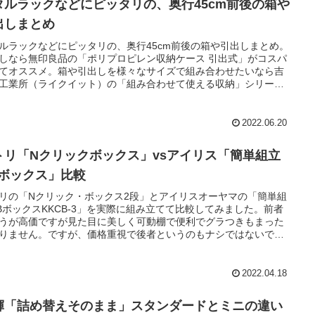
タルラックなどにピッタリの、奥行45cm前後の箱や
出しまとめ
ルラックなどにピッタリの、奥行45cm前後の箱や引出しまとめ。
しなら無印良品の「ポリプロピレン収納ケース 引出式」がコスパ
てオススメ。箱や引出しを様々なサイズで組み合わせたいなら吉
工業所（ライクイット）の「組み合わせて使える収納」シリーズ
いでしょう。
2022.06.20
トリ「Nクリックボックス」vsアイリス「簡単組立
Bボックス」比較
リの「Nクリック・ボックス2段」とアイリスオーヤマの「簡単組
BボックスKKCB-3」を実際に組み立てて比較してみました。前者
うが高価ですが見た目に美しく可動棚で便利でグラつきもまった
りません。ですが、価格重視で後者というのもナシではないでし
。
2022.04.18
輝「詰め替えそのまま」スタンダードとミニの違い