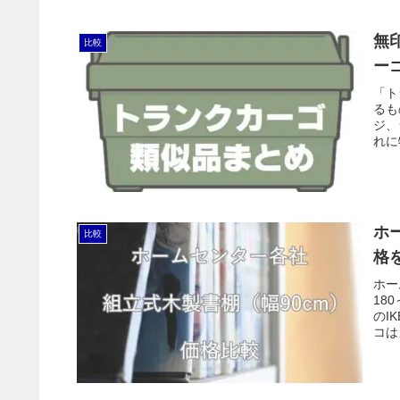
無
比較
ー
「ト
るも
ジ、
れに
ホ
比較
格
ホー
18
のI
コは
しい