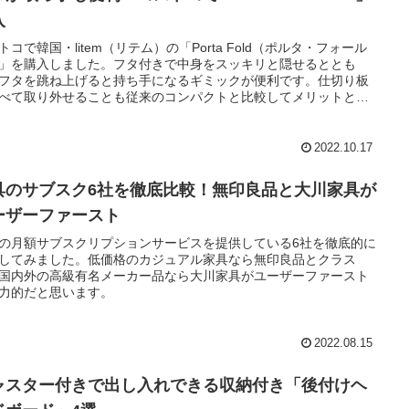
入
トコで韓国・litem（リテム）の「Porta Fold（ポルタ・フォール
」を購入しました。フタ付きで中身をスッキリと隠せるととも
フタを跳ね上げると持ち手になるギミックが便利です。仕切り板
べて取り外せることも従来のコンパクトと比較してメリットと言
でしょう。
2022.10.17
具のサブスク6社を徹底比較！無印良品と大川家具が
ーザーファースト
の月額サブスクリプションサービスを提供している6社を徹底的に
してみました。低価格のカジュアル家具なら無印良品とクラス
国内外の高級有名メーカー品なら大川家具がユーザーファースト
力的だと思います。
2022.08.15
ャスター付きで出し入れできる収納付き「後付けヘ