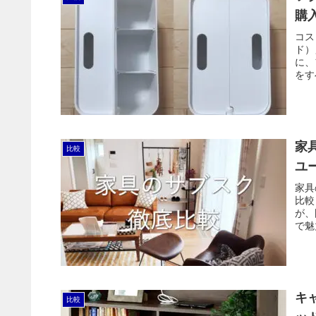
購
コス
ド）
に、
をす
える
家
比較
ユ
家具
比較
が、
で魅
キ
比較