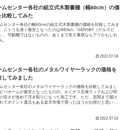
ームセンター各社の組立式木製書棚（幅60cm）の価
を比較してみた
ムセンター各社の幅60cmの組立式木製書棚の価格を比較してみま
。ニトリを凌ぐ最安となったのはIKEAの「GERSBY（ゲルスビ
」。可動棚ではないものの、あくまで安さ重視ならアリかもしれ
ん。
2022.07.04
ームセンター各社のメタルワイヤーラックの価格を
較してみました
ムセンター各社のメタルワイヤーラックの価格を比較してみまし
ビバホームが最安となったものの、ルミナス互換ラックおよび同
の安さが改めて浮き彫りになった加工です。ただ、玄関まで届け
れてポイント還元もある楽天市場で買ったほうがお得だと思いま
2022.07.01