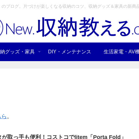
」のブログ。片づけが楽しくなる収納のコツ、収納グッズ＆家具の新商品
納グッズ・家具
DIY・メンテナンス
生活家電・AV
ちら
。
が取っ手も便利！コストコでlitem「Porta Fold」