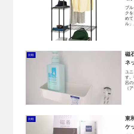
ブル
クを
めて
ル」
と諸
磁
比較
ネ
ユニ
す。
呂の
（ア
ソー
10
東
比較
ケ