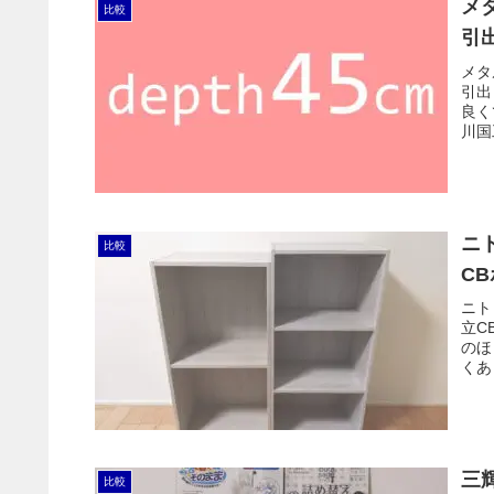
メ
比較
引
メタ
引出
良く
川国
が良
ニ
比較
C
ニト
立C
のほ
くあ
ょう
三
比較