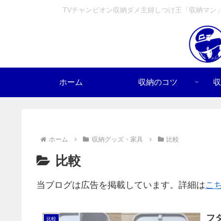
TVチャンピオン収納ダメ主婦しつけ王「収納マン
ホーム
収納のコツ
収
ホーム
収納グッズ・家具
比較
比較
当ブログは広告を掲載しています。詳細は
こ
フタ
比較