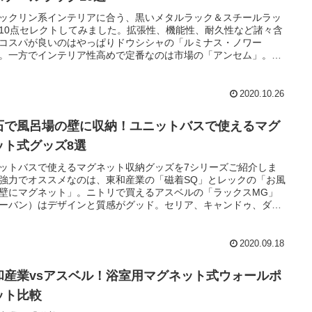
ックリン系インテリアに合う、黒いメタルラック＆スチールラッ
10点セレクトしてみました。拡張性、機能性、耐久性など諸々含
コスパが良いのはやっぱりドウシシャの「ルミナス・ノワー
。一方でインテリア性高めで定番なのは市場の「アンセム」。あ
々。
2020.10.26
石で風呂場の壁に収納！ユニットバスで使えるマグ
ット式グッズ8選
ットバスで使えるマグネット収納グッズを7シリーズご紹介しま
強力でオススメなのは、東和産業の「磁着SQ」とレックの「お風
壁にマグネット」。ニトリで買えるアスベルの「ラックスMG」
ーバン）はデザインと質感がグッド。セリア、キャンドゥ、ダイ
で販売しているエルオーの「マグネットバス収納」シリーズは
0均でお手軽ですが耐荷重が小さいのが難点。
2020.09.18
和産業vsアスベル！浴室用マグネット式ウォールポ
ット比較