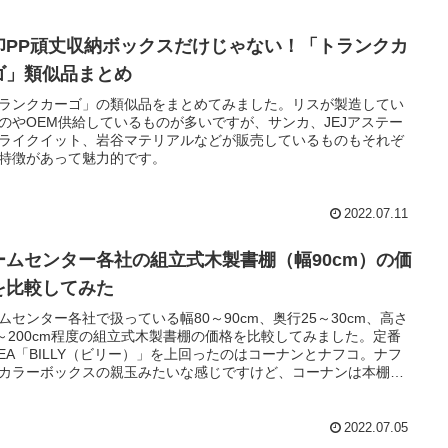
印PP頑丈収納ボックスだけじゃない！「トランクカ
ゴ」類似品まとめ
ランクカーゴ」の類似品をまとめてみました。リスが製造してい
のやOEM供給しているものが多いですが、サンカ、JEJアステー
ライクイット、岩谷マテリアルなどが販売しているものもそれぞ
特徴があって魅力的です。
2022.07.11
ームセンター各社の組立式木製書棚（幅90cm）の価
を比較してみた
ムセンター各社で扱っている幅80～90cm、奥行25～30cm、高さ
0～200cm程度の組立式木製書棚の価格を比較してみました。定番
KEA「BILLY（ビリー）」を上回ったのはコーナンとナフコ。ナフ
カラーボックスの親玉みたいな感じですけど、コーナンは本棚ら
構造です。
2022.07.05