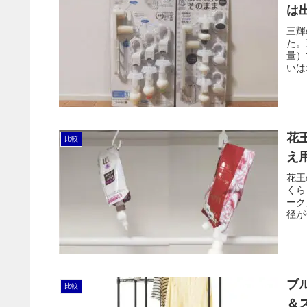
は
三輝
た。
量）
いは
き刺
花
比較
え
花王
くら
ーク
径が
点セ
ブ
比較
＆