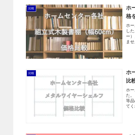
ホ
比較
格
ホー
した
ー）
ませ
ホ
比較
比
ホー
た。
等品
てく
す。