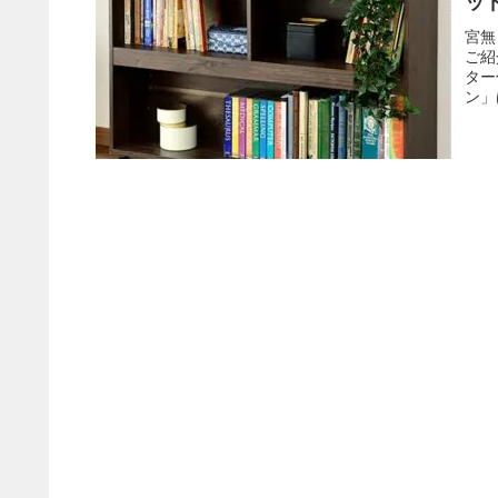
ッ
宮無
ご紹
ター
ン」