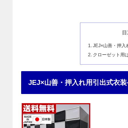
目
JEJ×山善・押
クローゼット用
JEJ×山善・押入れ用引出式衣