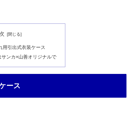
次
入れ用引出式衣装ケース
はサンカ×山善オリジナルで
装ケース