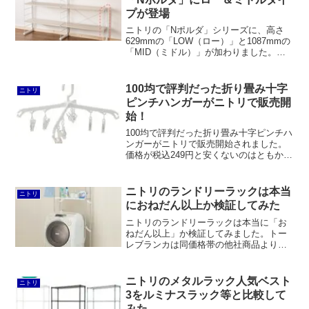
プが登場
ニトリの「Nポルダ」シリーズに、高さ
629mmの「LOW（ロー）」と1087mmの
「MID（ミドル）」が加わりました。無
印良品の「スチールユニットシェルフ」
と比較してもまったく引けを取らないラ
インナップになったと言えるでしょう。
100均で評判だった折り畳み十字
ニトリ
ピンチハンガーがニトリで販売開
始！
100均で評判だった折り畳み十字ピンチハ
ンガーがニトリで販売開始されました。
価格が税込249円と安くないのはともか
く、ダイソーのクローズハンガーと違っ
てピンチが2つずつ重なっているのが残念
です。
ニトリのランドリーラックは本当
ニトリ
におねだん以上か検証してみた
ニトリのランドリーラックは本当に「お
ねだん以上」か検証してみました。トー
レブランカは同価格帯の他社商品よりも
安定感があります。クルスも3千円前後と
いう価格の割りに脱衣カゴまで置けるよ
うになっていて良くできています。ソル
ニトリのメタルラック人気ベスト
ニトリ
ヴィも天井つっぱり式としては安定感が
3をルミナスラック等と比較して
ある構造で、ステンレス洗濯機ラックに
みた