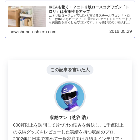
IKEAも驚く！？ニトリ版ロースコグワゴン「ト
ロリ」は実用性をアップ
ニトリ版ロースコグワゴンと言えるスチールワゴン「トロ
リ」はIKEAもビックリ、山善のバスケットトローリーより
も実用性を高くしたワゴンです。引っ掛け式の小物入れが
便利で、バスケットの高さ調節できる範囲も広く、A4ファ
イルなど大きなモノも収納できます。ついでに類似品も集
2019.05.29
new.shuno-oshieru.com
めてみました。
この記事を書いた人
収納マン（芝谷 浩）
600軒以上を訪問して片づけの悩みを解決し、1千点以上
の収納グッズをレビューした実績を持つ収納のプロ。
2002年に日本で初めて一般家庭向け収納＆インテリア・