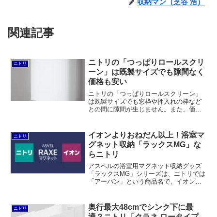
収納マン（芝谷 浩）
関連記事
ニトリの「つっぱりロールスクリ
ニトリ
ーン」は既製サイズでも隙間なく
価格も安い
ニトリの「つっぱりロールスクリーン」
は既製サイズでも窓枠や押入れの枠など
との間に隙間が生じません。また、価格
もオーダーに比べると安いです。製造元
はフルネスと思われ、ほぼ同じ商品が
DCMなどでも扱われています。
イオンよりおねだん以上！浴室マ
ニトリ
グネット収納「ラックスMG」な
らニトリ
アスベルの浴室用マグネット収納グッズ
「ラックスMG」シリーズは、ニトリでは
「アーバン」という商品名で、イオンで
は「ホームコーディ」のラインナップと
して販売されています。価格を比較して
みたところ、ニトリのほうが安いという
奥行最大48cmでシンク下に最
ニトリ
結果になりました。ラインナップもニト
適？ニトリ「クラネ ロータイプ