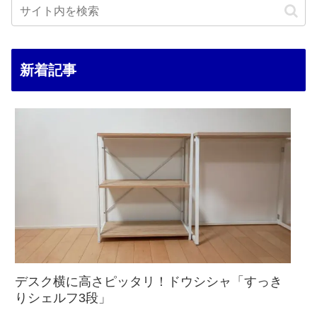
新着記事
デスク横に高さピッタリ！ドウシシャ「すっき
りシェルフ3段」