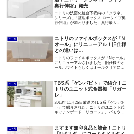
リのほうが豊富です。さすがおねだん以
奥行伸縮」発売
上。
ニトリの洗面化粧台下収納の「クラネ」
シリーズに「整理ボックス ロータイプ奥
行伸縮」が加わりました。奥行最大
48.1cmまで伸びるので、シンク下の奥ま
で使いこなすことができます。ただし、
強度は若干落ちますし、そこまでスペー
ニトリのファイルボックスが「N
ニトリ
スに合わせることを考える必要はないと
オール」にリニューアル！旧仕様
思います。
との違いは…
ニトリのファイルボックスが「Nオール」
にリニューアルされました。旧仕様のオ
ールホワイトもしくはオールクリアに比
べ、レギュラー・ワイドともに幅が狭
く、奥行は長くなりました。また、価格
はさらに値下げされました。そのほか、
TBS系「ゲンバビト」で紹介！ニ
ニトリ
穴の位置も変わっているということです
トリのユニット式食器棚「リガー
が、目視では気付かない人がほとんどだ
レ」
と思います。
2018年11月25日放送のTBS系「ゲンバビ
ト」で紹介された、ニトリのユニット式
キッチンボード「リガーレ」。パモウナ
の既製品の食器棚が同価格帯で購入でき
ることを考えれば決して安いとは言えま
せん。しかしながらスライドレールには
ますます無印良品と競合！ニトリ
ニトリ
ヘティヒを使うなど、品質は十分です。
「Nポルダ」にロー＆ミドルタイ