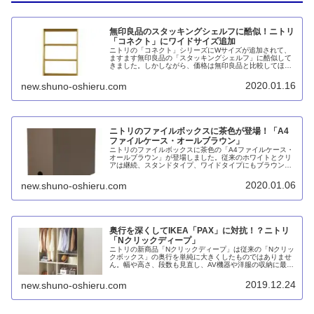
無印良品のスタッキングシェルフに酷似！ニトリ
「コネクト」にワイドサイズ追加
ニトリの「コネクト」シリーズにWサイズが追加されて、
ますます無印良品の「スタッキングシェルフ」に酷似して
きました。しかしながら、価格は無印良品と比較してほぼ
変わらず、スタッキングチェストやポリプロピレン収納な
ど総合的なラインナップを考慮すれば、特にニトリを選ぶ
2020.01.16
new.shuno-oshieru.com
メリットは感じられません。オークまたはウォールナット
突板の質感はコネクトのほうが上ですが。
ニトリのファイルボックスに茶色が登場！「A4
ファイルケース・オールブラウン」
ニトリのファイルボックスに茶色の「A4ファイルケース・
オールブラウン」が登場しました。従来のホワイトとクリ
アは継続、スタンドタイプ、ワイドタイプにもブラウンが
追加されています。無印良品にはないカラーなので、良い
感じに差別化できていると思います。
2020.01.06
new.shuno-oshieru.com
奥行を深くしてIKEA「PAX」に対抗！？ニトリ
「Nクリックディープ」
ニトリの新商品「Nクリックディープ」は従来の「Nクリッ
クボックス」の奥行を単純に大きくしたものではありませ
ん。幅や高さ、段数も見直し、AV機器や洋服の収納に最適
化したものと考えられます。今後はオプションパーツも増
やしてIKEAのPAXワードローブシステムを目指すのではな
2019.12.24
new.shuno-oshieru.com
いかと勝手に予想しています。