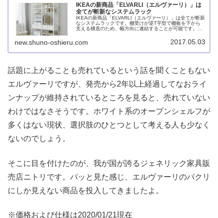
IKEAの新商品「ELVARLI（エルヴァーリ）」は
全てが斬新なシステムラック
IKEAの新商品「ELVARLI（エルヴァーリ）」は全てが斬新
なシステムラックです。棚受けが逆T字型で棚板を下から
支える構造のため、幅方向に連結することが可能です。た
だし、壁に固定しないと使えないというのは日本の住宅向
きではありません。
2017.05.03
new.shuno-oshieru.com
話題に上がることも売れているという話を聞くこともない
エルヴァーリですが、発売から2年以上経過してなおライ
ンナップが維持されているところを見ると、売れていない
わけではなさそうです。ホワイト系のオープンシェルフが
多くはない現状、選択肢のひとつとして考える人も少なく
ないのでしょう。
そこに目を付けたのが、我が国が誇るジェネリック家具販
売店ニトリです。パッと見た感じ、エルヴァーリのパクリ
にしか見えない商品を投入してきましたよ。
※価格および仕様は2020/01/21現在