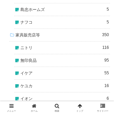
5
島忠ホームズ
5
ナフコ
350
家具販売店等
116
ニトリ
95
無印良品
55
イケア
16
ケユカ
6
イオン
21
ベルメゾン
メニュー
ホーム
検索
トップ
サイドバー