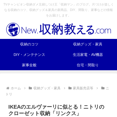
TVチャンピオン収納ダメ主婦しつけ王「収納マン」のブログ。片づけが楽しく
なる収納のコツ、収納グッズ＆家具の新商品、DIY、間取り、家事などの情報
をお届けします。
収納のコツ
収納グッズ・家具
DIY・メンテナンス
生活家電・AV機器
家事全般
住宅・間取り
ホーム
収納グッズ・家具
家具販売店等
ニ
トリ
IKEAのエルヴァーリに似とる！ニトリの
クローゼット収納「リンクス」