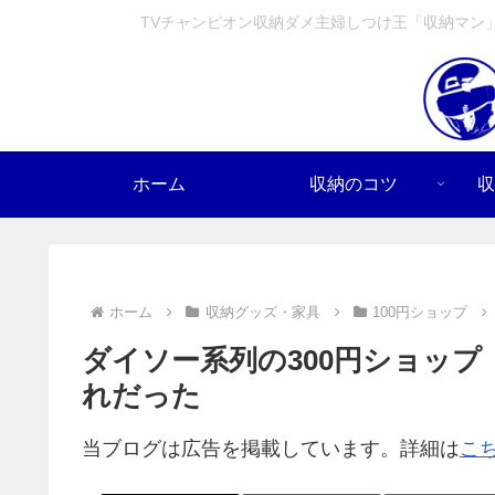
TVチャンピオン収納ダメ主婦しつけ王「収納マン
ホーム
収納のコツ
収
ホーム
収納グッズ・家具
100円ショップ
ダイソー系列の300円ショッ
れだった
当ブログは広告を掲載しています。詳細は
こ