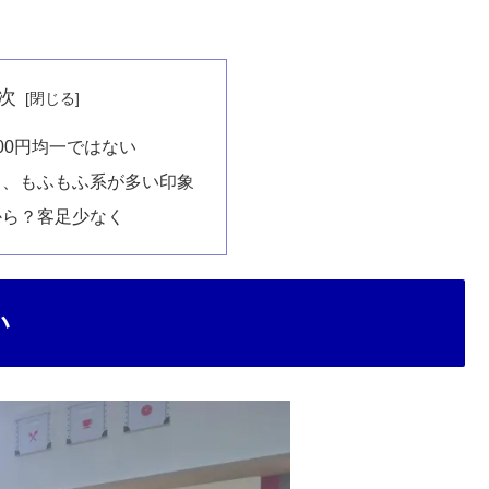
次
00円均一ではない
く、もふもふ系が多い印象
から？客足少なく
い