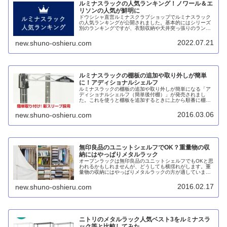
ルミナスラックの人気ランキング！ノワール＆エ
リソンの人気が鮮明に
ドウシシャ直営ルミナスクラブショップでルミナスラック
の人気ランキングが公開されました。基本的にはシリーズ
別のランキングですが、衣類収納や天井突っ張りのランキ
ングを見ると、ノワールの人気の高さが分かります。ま
た、エリソンではホワイトが圧倒的人気のようです。
2022.07.21
new.shuno-oshieru.com
ルミナスラックの棚板の追加や取り外しが簡単
に！アディショナルシェルフ
ルミナスラックの棚板の追加や取り外しが簡単になる「ア
ディショナルシェルフ（簡単後付棚）」が発売されまし
た。これを使うと棚板を追加するときに上から順番に棚板
を抜いていく必要がなく、女性でも比較的簡単に組み替え
ができます。
2016.03.06
new.shuno-oshieru.com
無印良品のユニットシェルフでOK？重量物の収
納にはやっぱりメタルラック
オープンラックは無印良品のユニットシェルフでもOKと思
われるかもしれませんが、どうしても横揺れがします。重
量物の収納にはやっぱりメタルラックの方が適していま
す。
2016.02.17
new.shuno-oshieru.com
ニトリのメタルラック人気ベスト3をルミナスラ
ック等と比較してみた