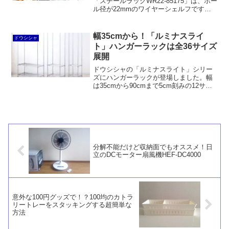
「スチールラックWR22-85175」は、ポー
ル径が22mmのワイヤーシェルフです。
キャスターを除いてルミナスラックとは
互換性がなく、クリアコーティングも施
されておらず、価格もさほど安くありま
幅35cmから！「ルミナスライ
ドウシシャ
せん。
ト」ハンガーラックは全36サイズ
展開
ドウシシャの「ルミナスライト」シリー
ズにハンガーラックが登場しました。幅
は35cmから90cmまで5cm刻みの12サイ
ズ、奥行は30cmから40cmまで3サイズ、
しめて全36サイズ展開です。新商品「伸
縮ハンガーポール」の導入で実現したと
言えます。
分解不能だけど収納面でもオススメ！日
立のDCモーター扇風機HEF-DC4000
意外な100円グッズで！？100均のカトラ
リートレーをスタッキングする超簡単な
方法