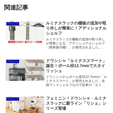
関連記事
ルミナスラックの棚板の追加や取
ドウシシャ
り外しが簡単に！アディショナル
シェルフ
ルミナスラックの棚板の追加や取り外し
が簡単になる「アディショナルシェルフ
（簡単後付棚）」が発売されました。こ
れを使うと棚板を追加するときに上から
順番に棚板を抜いていく必要がなく、女
性でも比較的簡単に組み替えができま
ドウシシャ「ルミナススマート」
ドウシシャ
す。
誕生！ポール径12.7mmでスタイ
リッシュ
ドウシシャからポール直径12.7mmの「ル
ミナススマート」が発売されました。全
段ウッドシェルフなので従来の「ルミナ
スカラーラック」やニトリの「スチール
ラックLT」と比較すると割高感は否めな
いものの、文字通りスマートかつスタイ
フェミニン！ドウシシャ・ルミナ
ドウシシャ
リッシュで良いと思います。
スラックに新ライン「リシェ」シ
リーズ登場