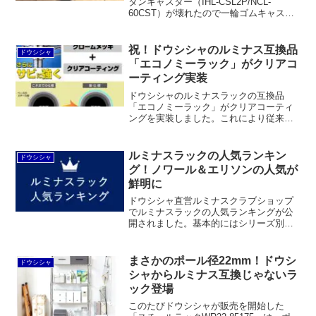
タンキャスター（IHL-CSL2P/NCL-
60CST）が壊れたので一輪ゴムキャスタ
ー（IHL-GCL075）と交換してみました。
ゴムキャスターのほうが耐荷重が大きい
のでひとまず安心です。
祝！ドウシシャのルミナス互換品
ドウシシャ
「エコノミーラック」がクリアコ
ーティング実装
ドウシシャのルミナスラックの互換品
「エコノミーラック」がクリアコーティ
ングを実装しました。これにより従来よ
りも防錆性能がアップ。レギュラーシリ
ーズと比較すると棚板が変形しやすいで
すが、物置きなどで使用するには十分で
ルミナスラックの人気ランキン
ドウシシャ
しょう。
グ！ノワール＆エリソンの人気が
鮮明に
ドウシシャ直営ルミナスクラブショップ
でルミナスラックの人気ランキングが公
開されました。基本的にはシリーズ別の
ランキングですが、衣類収納や天井突っ
張りのランキングを見ると、ノワールの
人気の高さが分かります。また、エリソ
まさかのポール径22mm！ドウシ
ドウシシャ
ンではホワイトが圧倒的人気のようで
シャからルミナス互換じゃないラ
す。
ック登場
このたびドウシシャが販売を開始した