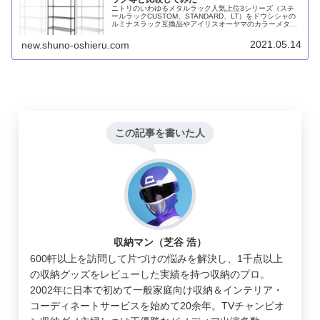
ニトリのいわゆるメタルラック人気上位3シリーズ（スチ
ールラックCUSTOM、STANDARD、LT）をドウシシャの
ルミナスラック互換品やアイリスオーヤマのカラーメタル
ラックなどと比較してみました。総じてニトリのほうが少
し安いものの、防錆性能や耐荷重を考えるとあまりオスス
2021.05.14
new.shuno-oshieru.com
メできません。
この記事を書いた人
収納マン（芝谷 浩）
600軒以上を訪問して片づけの悩みを解決し、1千点以上
の収納グッズをレビューした実績を持つ収納のプロ。
2002年に日本で初めて一般家庭向け収納＆インテリア・
コーディネートサービスを始めて20余年。TVチャンピオ