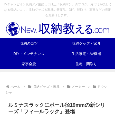
TVチャンピオン収納ダメ主婦しつけ王「収納マン」のブログ。片づけが楽しく
なる収納のコツ、収納グッズ＆家具の新商品、DIY、間取り、家事などの情報
をお届けします。
収納のコツ
収納グッズ・家具
DIY・メンテナンス
生活家電・AV機器
家事全般
住宅・間取り
ホーム
収納グッズ・家具
メーカー
ドウシ
シャ
ルミナスラックにポール径19mmの新シリ
ーズ「フィールラック」登場