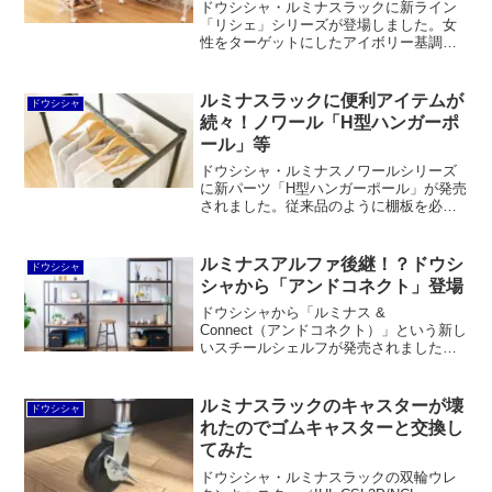
ドウシシャ・ルミナスラックに新ライン
「リシェ」シリーズが登場しました。女
性をターゲットにしたアイボリー基調の
メタルラックです。従来の「ノワール」
シリーズに似たラインナップに見えます
が、テーブルやランドリー収納などノワ
ルミナスラックに便利アイテムが
ドウシシャ
ールにはないアイテムも見られます。
続々！ノワール「H型ハンガーポ
ール」等
ドウシシャ・ルミナスノワールシリーズ
に新パーツ「H型ハンガーポール」が発売
されました。従来品のように棚板を必要
としないため、ハンガーを掛けやすくス
ペースに無駄がないことが大きなメリッ
トです。ただし、奥行が異なるためレギ
ルミナスアルファ後継！？ドウシ
ドウシシャ
ュラーシリーズなどには取り付けできま
シャから「アンドコネクト」登場
せん。ほか、打込式ウレタンキャスター
なども発売されました。
ドウシシャから「ルミナス &
Connect（アンドコネクト）」という新し
いスチールシェルフが発売されました。
ルミナスアルファ後継と言っても良いく
らい、スタイリッシュかつ棚板の高さ調
節がしやすい構造。それでいて耐荷重は
ルミナスラックのキャスターが壊
ドウシシャ
十分、価格も手頃だと思います。
れたのでゴムキャスターと交換し
てみた
ドウシシャ・ルミナスラックの双輪ウレ