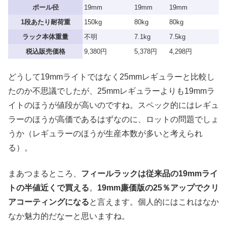
ポール径
19mm
19mm
19mm
1段あたり耐荷重
150kg
80kg
80kg
ラック本体重量
不明
7.1kg
7.5kg
税込販売価格
9,380円
5,378円
4,298円
どうして19mmライトではなく25mmレギュラーと比較し
たのか不思議でしたが、25mmレギュラーよりも19mmラ
イトのほうが値段が高いのですね。スペック的にはレギュ
ラーのほうが高価であるはずなのに、ロットの問題でしょ
うか（レギュラーのほうが生産本数が多いと考えられ
る）。
まあつまるところ、
フィールラックは従来品の19mmライ
トの半値近くで買える
。
19mm廉価版の25％アップでクリ
アコーティングになる
と言えます。個人的にはこれはなか
なか魅力的だなーと思いますね。